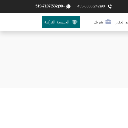
+90(532)519-7107
+90(242)455-5300
 العقار
شريك
الجنسية التركية