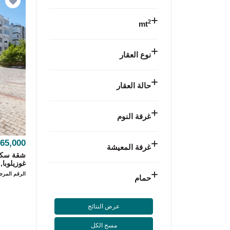
2
mt
نوع العقار
حالة العقار
غرفة النوم
65,000
غرفة المعيشة
غوزيلوبا,.
الرقم المرجعي 9
حمام
عرض النتائج
مسح الكل