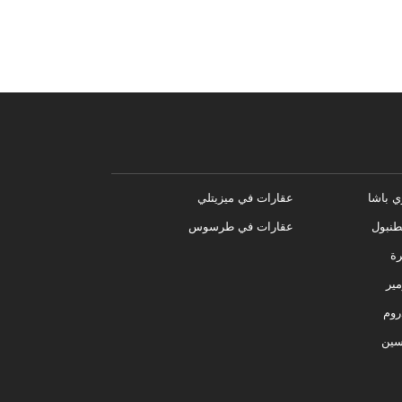
ي باشا
عقارات في ميزيتلي
نبول
عقارات في طرسوس
رة
مير
روم
سين