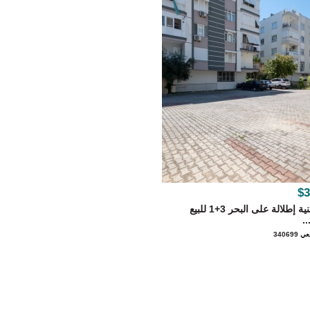
$3
شقة سكنية إطلالة على البحر 3+1 للبيع
..
34069