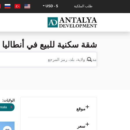
طلب الملكية
$ - USD
شقة سكنية للبيع في أنطاليا ل
الولايات:
ntalia
X
موقع
سعر