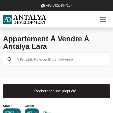
+90(532)519-7107
Appartement À Vendre À
Antalya Lara
Rechercher une propriété
States:
Cities:
Antalya
X
Lara
X
Clear