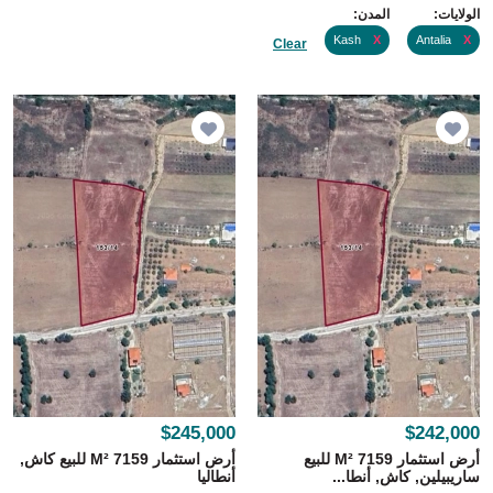
الولايات:
المدن:
Kash
X
Antalia
X
Clear
$245,000
$242,000
أرض استثمار 7159 M² للبيع
أرض استثمار 7159 M² للبيع كاش,
ساريبيلين, كاش, أنطا...
أنطاليا