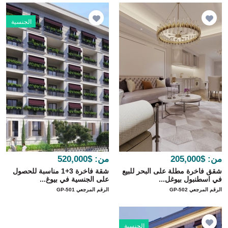
الجنسية
من:
$205,000
من:
$520,000
شقق فاخرة مطلة على البحر للبيع
شقة فاخرة 3+1 مناسبة للحصول
في اسطنبول بيوغل...
على الجنسية في بيوغ...
الرقم المرجعي GP-502
الرقم المرجعي GP-501
الجنسية