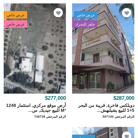
عرض خاص
عرض خاص
جاهز للتحرك
عرض خاص
$277,000
$287,000
دوبلكس فاخرة, قريبة من البحر
أرض موقع مركزي, استثمار 1248
5+1 للبيع يشيلبهش...
M² للبيع جيديك, س...
الرقم المرجعي 507740
الرقم المرجعي 738738