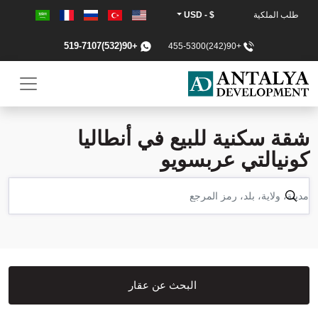
طلب الملكية
$ - USD
+90(532)519-7107
+90(242)455-5300
شقة سكنية للبيع في أنطاليا
كونيالتي عربسويو
البحث عن عقار