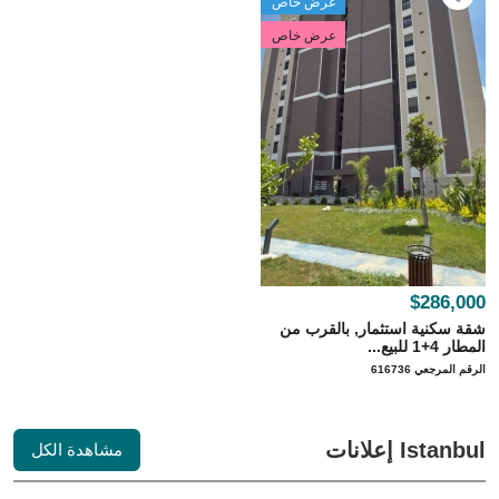
عرض خاص
عرض خاص
$286,000
شقة سكنية استثمار, بالقرب من
المطار 4+1 للبيع...
الرقم المرجعي 616736
Istanbul إعلانات
مشاهدة الكل