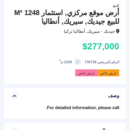
للبيع
أرض موقع مركزي, استثمار 1248 M²
للبيع جيديك, سيريك, أنطاليا
جيديك - سيريك, أنطاليا تركيا
$277,000
2
الرقم المرجعي 738738
1248 م
عرض خاص
عرض خاص
وصف
For detailed information, please call.