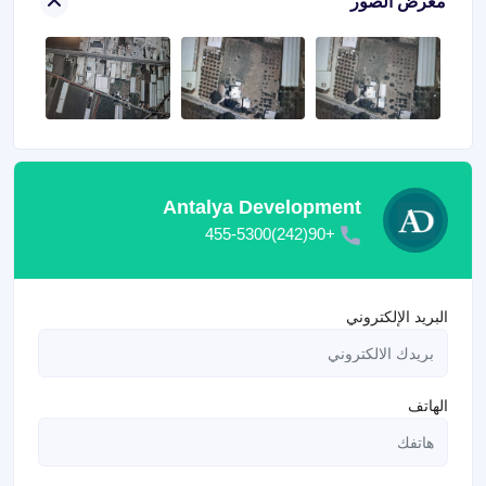
معرض الصور
Antalya Development
+90(242)455-5300
البريد الإلكتروني
الهاتف