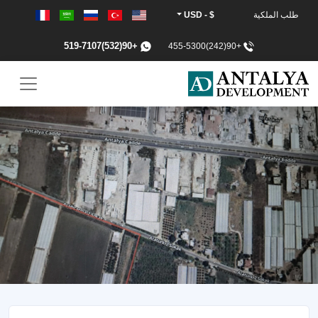
طلب الملكية
$ - USD
+90(532)519-7107
+90(242)455-5300