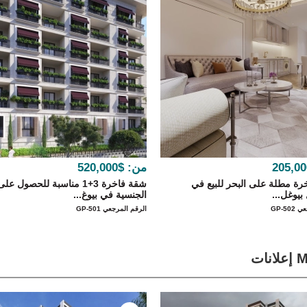
من:
$520,000
ة مطلة على البحر للبيع في
شقة فاخرة 3+1 مناسبة للحصول على
بيوغل...
الجنسية في بيوغ...
GP-50
الرقم المرجعي GP-501
نات