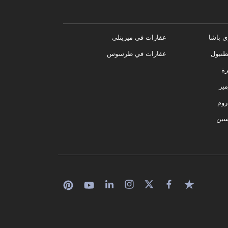
ي باشا
عقارات في ميزيتلي
نبول
عقارات في طرسوس
رة
مير
روم
سين