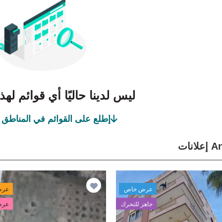
ليس لدينا حاليًا أي قوائم له
إطلع على القوائم في المناطق 
انات
عرض خاص
عرض
جاهز للتحرك
عرض