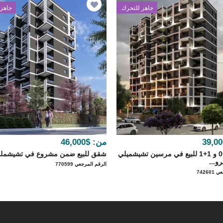
جاهز للتحرك
جاهز 
من:
$46,000
شقق 1+0 و 1+1 للبيع في مرسين تشيشميلي
شقق للبيع ضمن مشروع في تشيشمل
و...
الرقم المرجعي 770599
74260