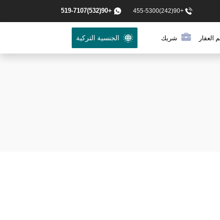
+90(532)519-7107
+90(242)455-5300
 العقار
شريك
الجنسية التركية