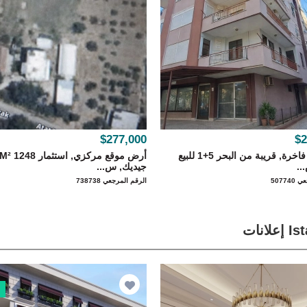
$277,000
$2
دوبلكس فاخرة, قريبة من البحر 5+1 للبيع
..
جيديك, س...
50774
الرقم المرجعي 738738
لانات
ا