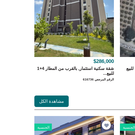
$286,000
أرض موقع مركزي, استثمار 1248 M² للبيع
شقة سكنية استثمار, بالقرب من المطار 4+1
للبيع...
الرقم المرجعي 616736
مشاهدة الكل
لجنسية
الجنسية