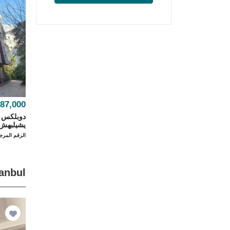
87,000
يشيلبهش.
الرقم المرجعي 0
Istanbul إع