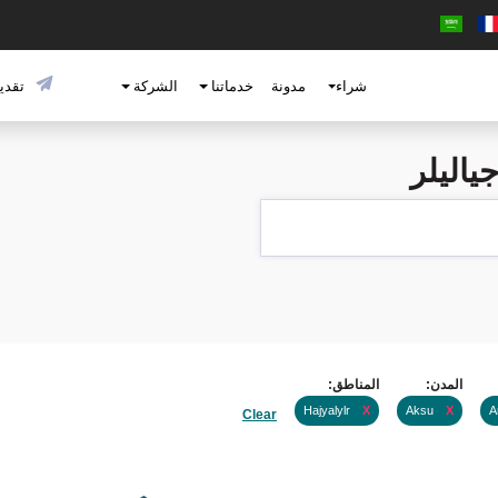
شراء
مدونة
خدماتنا
الشركة
تقديم
ياليلر
المدن:
المناطق:
Hajyalylr
X
Aksu
X
A
Clear