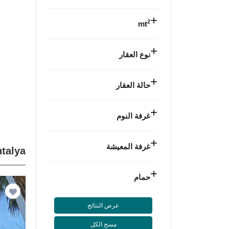
2
mt
نوع العقار
حالة العقار
غرفة النوم
غرفة المعيشة
Antalya إعل
حمام
عرض النتائج
مسح الكل