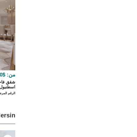
من:
$205,000
شقق فاخر
اسطنبول 
الرقم المرجعي 2
Mersin إعلا