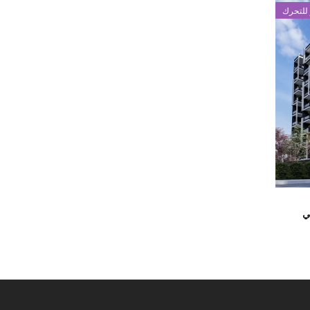
للتحرك
ي