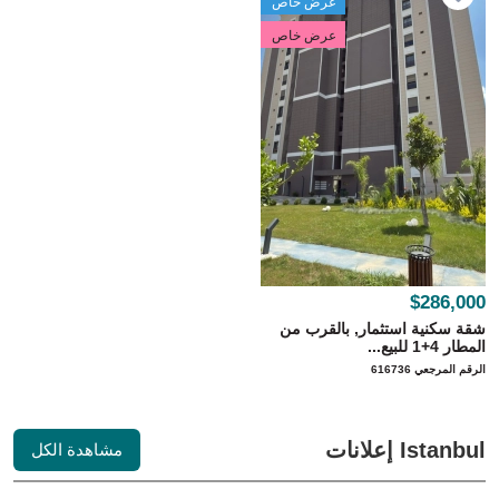
عرض خاص
عرض خاص
$286,000
شقة سكنية استثمار, بالقرب من
المطار 4+1 للبيع...
الرقم المرجعي 616736
Istanbul إعلانات
مشاهدة الكل