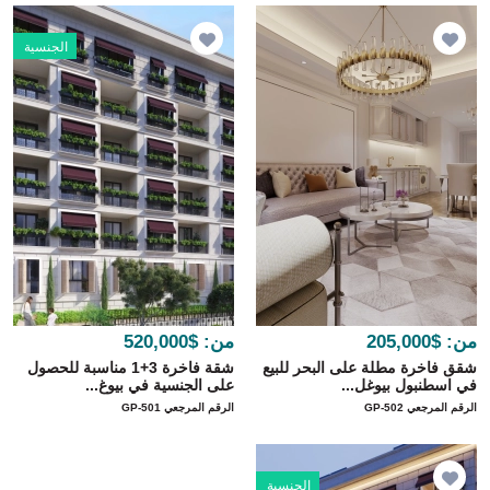
الجنسية
من:
$205,000
من:
$520,000
شقق فاخرة مطلة على البحر للبيع
شقة فاخرة 3+1 مناسبة للحصول
في اسطنبول بيوغل...
على الجنسية في بيوغ...
الرقم المرجعي GP-502
الرقم المرجعي GP-501
الجنسية