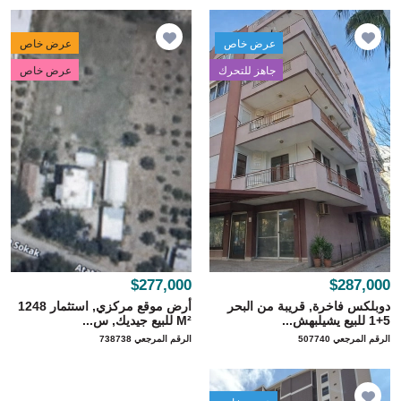
عرض خاص
عرض خاص
جاهز للتحرك
عرض خاص
$277,000
$287,000
دوبلكس فاخرة, قريبة من البحر
أرض موقع مركزي, استثمار 1248
5+1 للبيع يشيلبهش...
M² للبيع جيديك, س...
الرقم المرجعي 507740
الرقم المرجعي 738738