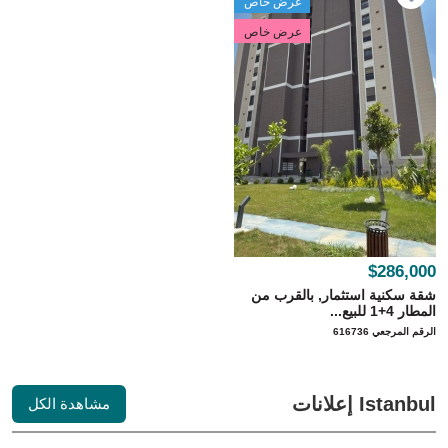
عرض خاص
عرض خاص
$286,000
شقة سكنية استثمار, بالقرب من
المطار 4+1 للبيع...
الرقم المرجعي 616736
Istanbul إعلانات
مشاهدة الكل