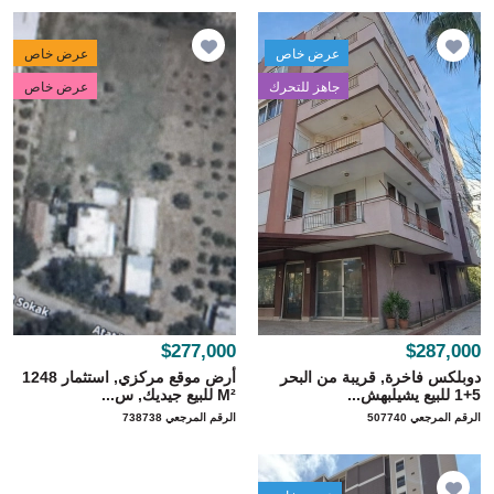
عرض خاص
عرض خاص
جاهز للتحرك
عرض خاص
$277,000
$287,000
دوبلكس فاخرة, قريبة من البحر
أرض موقع مركزي, استثمار 1248
5+1 للبيع يشيلبهش...
M² للبيع جيديك, س...
الرقم المرجعي 507740
الرقم المرجعي 738738