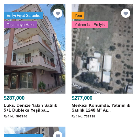
En İyi Fiyat Garantisi
Yeni
Taşınmaya Hazır
Yatırım İçin En İyisi
$287,000
$277,000
Lüks, Denize Yakın Satılık
Merkezi Konumda, Yatırımlık
5+1 Dubleks Yeşilba...
Satılık 1248 M² Ar...
Ref. No: 507740
Ref. No: 738738