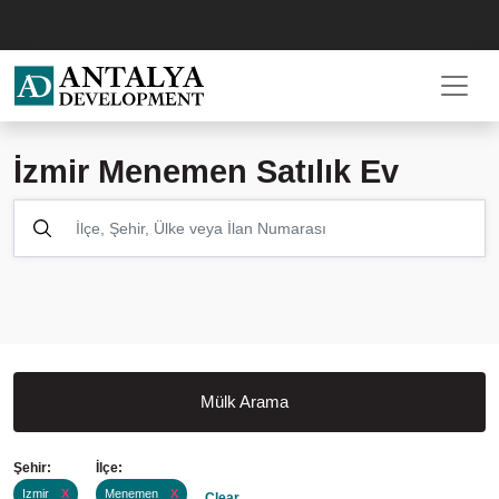
İzmir Menemen Satılık Ev
Mülk Arama
Şehir:
İlçe:
Izmir
X
Menemen
X
Clear