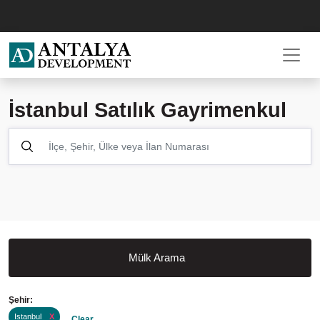
İstanbul Satılık Gayrimenkul
Mülk Arama
Şehir:
Istanbul
X
Clear