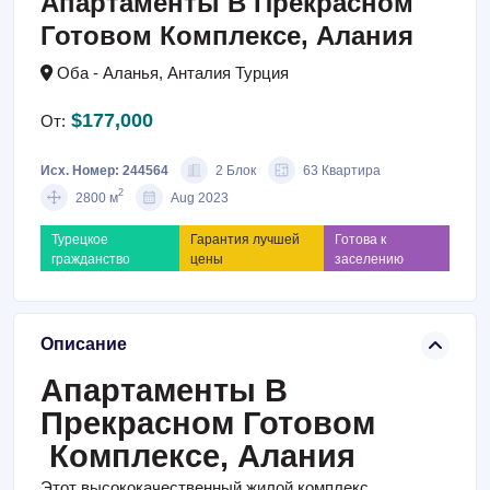
Апартаменты В Прекрасном
Готовом Комплексе, Алания
Оба - Аланья, Анталия Турция
$177,000
От:
Исх. Номер: 244564
2 Блок
63 Квартира
2
2800 м
Aug 2023
Турецкое
Гарантия лучшей
⁠Готова к
гражданство
цены
заселению
Описание
Апартаменты В
Прекрасном Готовом
Комплексе, Алания
Этот высококачественный жилой комплекс