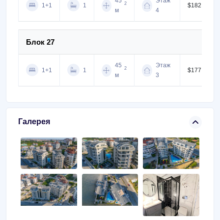
45
Этаж
2
1+1
1
$182,000
м
4
Блок 27
45
Этаж
2
1+1
1
$177,000
м
3
Галерея