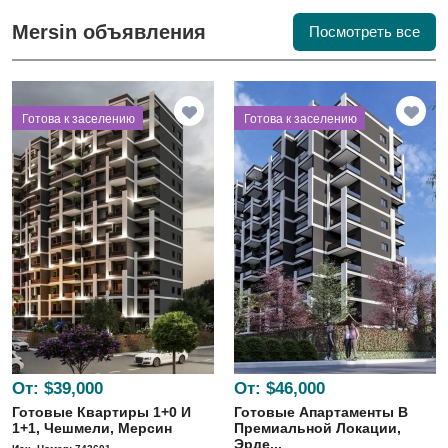
Mersin объявления
Посмотреть все
⁠Готова к заселению
⁠Готова к заселению
От:
$39,000
От:
$46,000
Готовые Квартиры 1+0 И
Готовые Апартаменты В
1+1, Чешмели, Мерсин
Премиальной Локации,
Эрде...