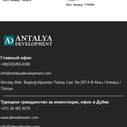
Исх. Номер: 742601
Исх. Номер: 770599
Главный офис
+90(242)455-5300
info@antalyadevelopment.com
Altıntaş Mah. Başbuğ Alparslan Türkeş Cad. No:207 A-B Aksu / Antalya /
Türkiye
Турецкое гражданство за инвестиции, офис в Дубае
+971 56 481 9279
www.abroadroutes.com
info@abroadroutes.com