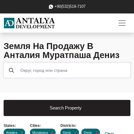
+90(532)519-7107
Земля На Продажу В
Анталия Муратпаша Дениз
Search Property
States:
Cities:
Districts:
Antaliya
X
Muratpasa
X
Deniz
X
Deniz
X
Clear