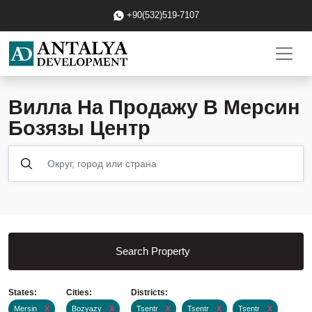
+90(532)519-7107
Вилла На Продажу В Мерсин
Бозязы Центр
Search Property
States:
Cities:
Districts:
Mersin
X
Bozyazy
X
Tsentr
X
Tsentr
X
Tsentr
X