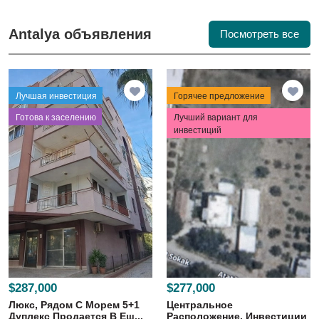
Antalya объявления
Посмотреть все
Лучшая инвестиция
Горячее предложение
⁠Готова к заселению
Лучший вариант для
инвестиций
$287,000
$277,000
Люкс, Рядом С Морем 5+1
Центральное
Дуплекс Продается В Еш...
Расположение, Инвестиции