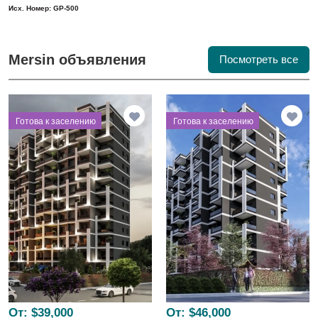
Исх. Номер: GP-500
Mersin объявления
Посмотреть все
⁠Готова к заселению
⁠Готова к заселению
От:
$39,000
От:
$46,000