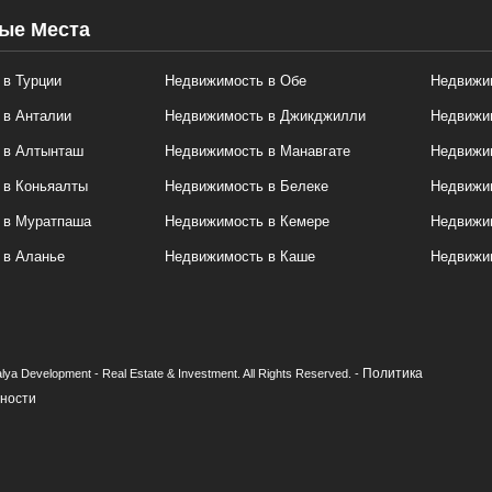
ые Места
в Турции
Недвижимость в Обе
Недвижим
 в Анталии
Недвижимость в Джикджилли
Недвижи
 в Алтынташ
Недвижимость в Манавгате
Недвижим
 в Коньяалты
Недвижимость в Белеке
Недвижи
 в Муратпаша
Недвижимость в Кемере
Недвижи
 в Аланье
Недвижимость в Каше
Недвижи
Политика
lya Development - Real Estate & Investment. All Rights Reserved. -
ности