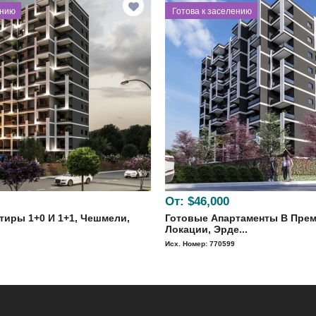
ению
⁠Готова к заселению
От:
$46,000
тиры 1+0 И 1+1, Чешмели,
Готовые Апартаменты В Пре
Локации, Эрде...
Исх. Номер: 770599