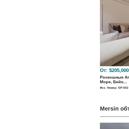
От:
$205,000
Роскошные Ап
Море, Бейо...
Исх. Номер: GP-502
Mersin о