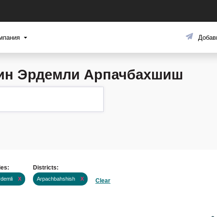
мпания
Добав
син Эрдемли Арпачбахшиш
ies:
Districts:
rdemli
X
Arpachbahshish
X
Clear