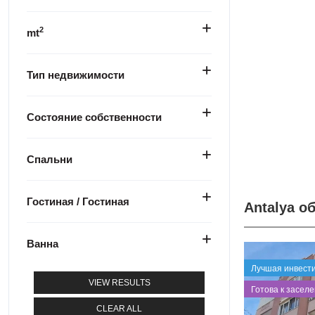
2
mt
Тип недвижимости
Состояние собственности
Спальни
Гостиная / Гостиная
Antalya о
Ванна
Лучшая инвест
VIEW RESULTS
⁠Готова к засел
CLEAR ALL