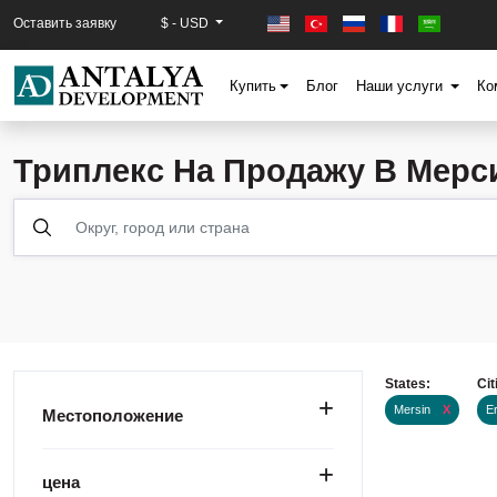
Оставить заявку
$ - USD
Купить
Блог
Наши услуги
Ко
Триплекс На Продажу В Мер
States:
Cit
Mersin
X
E
Местоположение
цена