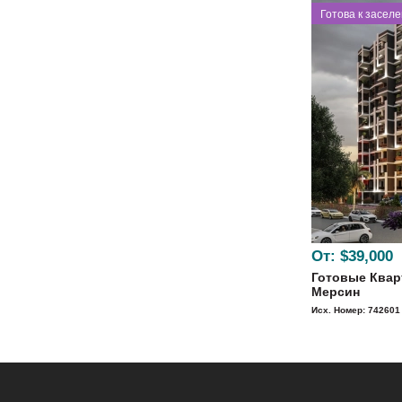
⁠Готова к засел
От:
$39,000
Готовые Квар
Мерсин
Исх. Номер: 742601