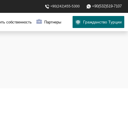
+90(532)519-7107
+90(242)455-5300
Гражданство Турции
ить собственность
Партнеры