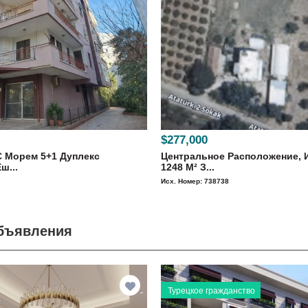
$277,000
С Морем 5+1 Дуплекс
Центральное Расположение, 
ш...
1248 M² З...
Исх. Номер: 738738
объявления
Турецкое гражданство