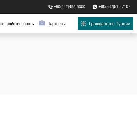
+90(532)519-7107
+90(242)455-5300
Гражданство Турции
ить собственность
Партнеры