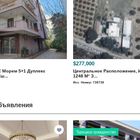
$277,000
С Морем 5+1 Дуплекс
Центральное Расположение, 
ш...
1248 M² З...
Исх. Номер: 738738
объявления
Турецкое гражданство