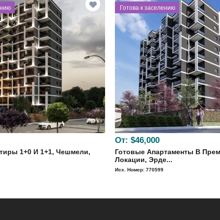
ению
⁠Готова к заселению
От:
$46,000
тиры 1+0 И 1+1, Чешмели,
Готовые Апартаменты В Пре
Локации, Эрде...
Исх. Номер: 770599