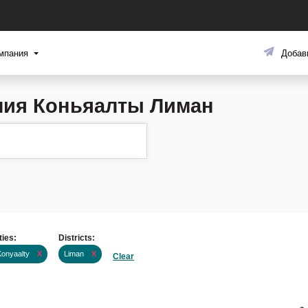
мпания
Добав
лия Коньяалты Лиман
ties:
Districts:
Konyaalty
X
Liman
X
Clear