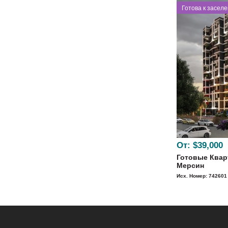
⁠Готова к засел
От:
$39,000
Готовые Квар
Мерсин
Исх. Номер: 742601