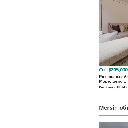
От:
$205,000
Роскошные Ап
Море, Бейо...
Исх. Номер: GP-502
Mersin о