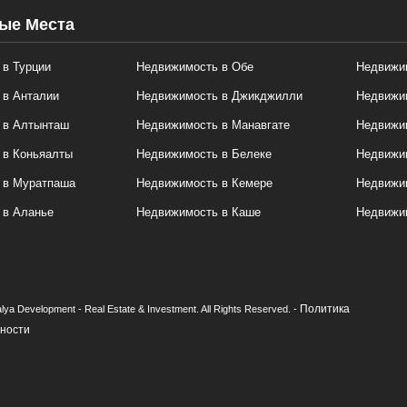
ые Места
в Турции
Недвижимость в Обе
Недвижим
 в Анталии
Недвижимость в Джикджилли
Недвижи
 в Алтынташ
Недвижимость в Манавгате
Недвижим
 в Коньяалты
Недвижимость в Белеке
Недвижи
 в Муратпаша
Недвижимость в Кемере
Недвижи
 в Аланье
Недвижимость в Каше
Недвижи
Политика
lya Development - Real Estate & Investment. All Rights Reserved. -
ности