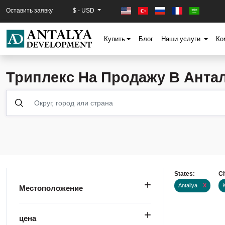
Оставить заявку
$ - USD
Купить
Блог
Наши услуги
Ко
Триплекс На Продажу В Анта
States:
Ci
Antaliya
X
Местоположение
цена