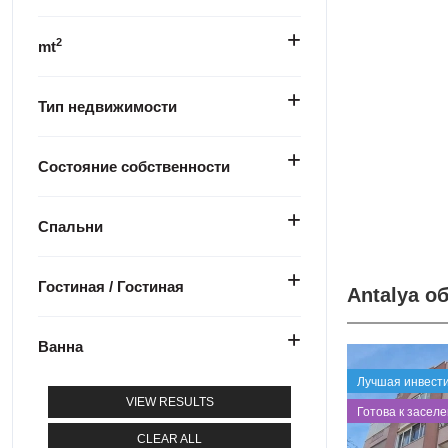
2
mt
Тип недвижимости
Состояние собственности
Спальни
Гостиная / Гостиная
Antalya о
Ванна
Лучшая инвест
VIEW RESULTS
⁠Готова к засел
CLEAR ALL