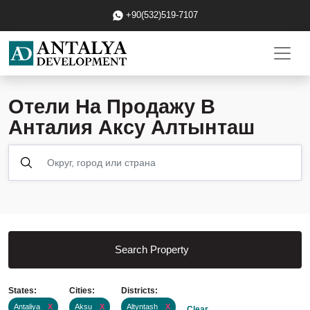
+90(532)519-7107
Отели На Продажу В
Анталия Аксу Алтынташ
Search Property
States:
Cities:
Districts:
Antaliya
X
Aksu
X
Altyntash
X
Clear