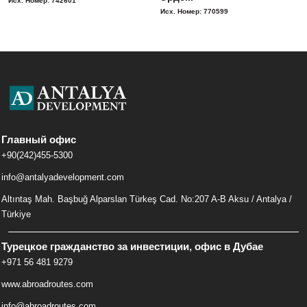
Исх. Номер: 742601
Исх. Номер: 770599
Главный офис
+90(242)455-5300
info@antalyadevelopment.com
Altıntaş Mah. Başbuğ Alparslan Türkeş Cad. No:207 A-B Aksu / Antalya /
Türkiye
Турецкое гражданство за инвестиции, офис в Дубае
+971 56 481 9279
www.abroadroutes.com
info@abroadroutes.com