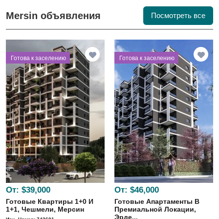
Mersin объявления
Посмотреть все
⁠Готова к заселению
⁠Готова к заселению
От:
$39,000
От:
$46,000
Готовые Квартиры 1+0 И
Готовые Апартаменты В
1+1, Чешмели, Мерсин
Премиальной Локации,
Эрде...