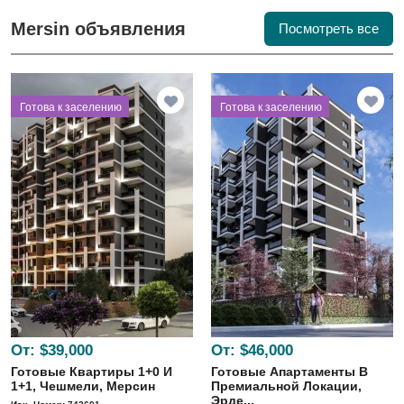
Mersin объявления
Посмотреть все
⁠Готова к заселению
⁠Готова к заселению
От:
$39,000
От:
$46,000
Готовые Квартиры 1+0 И
Готовые Апартаменты В
1+1, Чешмели, Мерсин
Премиальной Локации,
Эрде...