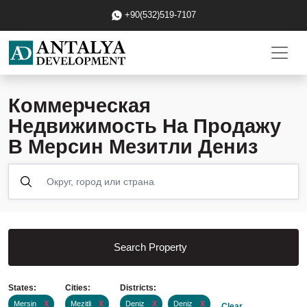
+90(532)519-7107
Коммерческая
Недвижимость На Продажу
В Мерсин Мезитли Дениз
Search Property
States:
Cities:
Districts:
Mersin
X
Mezitli
X
Deniz
X
Deniz
X
Clear