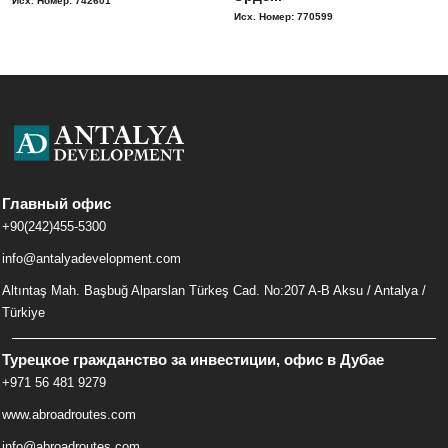
Исх. Номер: 742601
Исх. Номер: 770599
Главный офис
+90(242)455-5300
info@antalyadevelopment.com
Altıntaş Mah. Başbuğ Alparslan Türkeş Cad. No:207 A-B Aksu / Antalya /
Türkiye
Турецкое гражданство за инвестиции, офис в Дубае
+971 56 481 9279
www.abroadroutes.com
info@abroadroutes.com