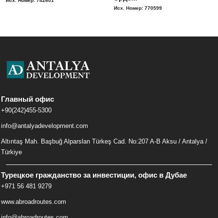
Исх. Номер: 742601
Исх. Номер: 770599
Главный офис
+90(242)455-5300
info@antalyadevelopment.com
Altıntaş Mah. Başbuğ Alparslan Türkeş Cad. No:207 A-B Aksu / Antalya /
Türkiye
Турецкое гражданство за инвестиции, офис в Дубае
+971 56 481 9279
www.abroadroutes.com
info@abroadroutes.com