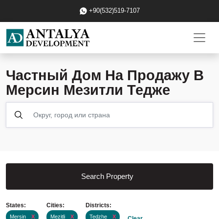
+90(532)519-7107
Частный Дом На Продажу В
Мерсин Мезитли Тедже
Search Property
States:
Cities:
Districts:
Mersin
X
Mezitli
X
Tedzhe
X
Clear