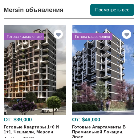
Mersin объявления
Посмотреть все
⁠Готова к заселению
⁠Готова к заселению
От:
$39,000
От:
$46,000
Готовые Квартиры 1+0 И
Готовые Апартаменты В
1+1, Чешмели, Мерсин
Премиальной Локации,
Эрде...