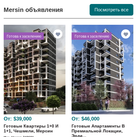
Mersin объявления
Посмотреть все
⁠Готова к заселению
⁠Готова к заселению
От:
$39,000
От:
$46,000
Готовые Квартиры 1+0 И
Готовые Апартаменты В
1+1, Чешмели, Мерсин
Премиальной Локации,
Эрде...