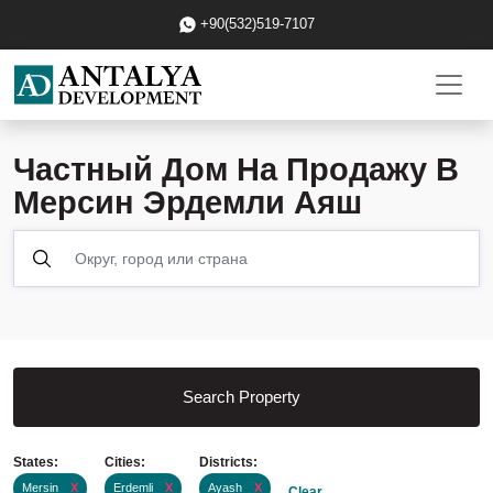
+90(532)519-7107
Частный Дом На Продажу В
Мерсин Эрдемли Аяш
Search Property
States:
Cities:
Districts:
Mersin
X
Erdemli
X
Ayash
X
Clear