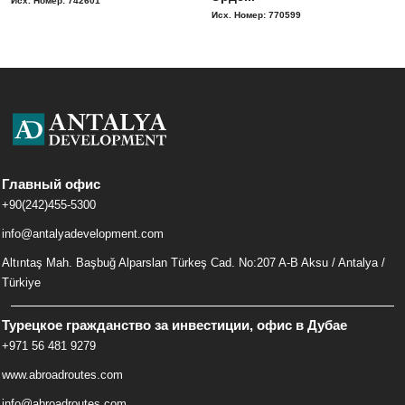
Исх. Номер: 742601
Исх. Номер: 770599
Главный офис
+90(242)455-5300
info@antalyadevelopment.com
Altıntaş Mah. Başbuğ Alparslan Türkeş Cad. No:207 A-B Aksu / Antalya /
Türkiye
Турецкое гражданство за инвестиции, офис в Дубае
+971 56 481 9279
www.abroadroutes.com
info@abroadroutes.com