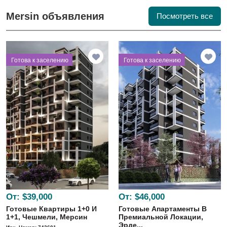
Mersin объявления
Посмотреть все
⁠Готова к заселению
⁠Готова к заселению
От:
$39,000
От:
$46,000
Готовые Квартиры 1+0 И
Готовые Апартаменты В
1+1, Чешмели, Мерсин
Премиальной Локации,
Эрде...