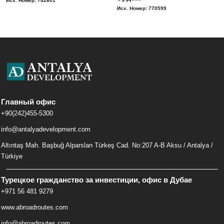
Исх. Номер: 742601
Исх. Номер: 770599
Главный офис
+90(242)455-5300
info@antalyadevelopment.com
Altıntaş Mah. Başbuğ Alparslan Türkeş Cad. No:207 A-B Aksu / Antalya /
Türkiye
Турецкое гражданство за инвестиции, офис в Дубае
+971 56 481 9279
www.abroadroutes.com
info@abroadroutes.com