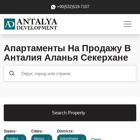
+90(532)519-7107
Апартаменты На Продажу В
Анталия Аланья Секерхане
Search Property
States:
Cities:
Districts:
Antaliya
X
Alanya
X
Sekerkhane
X
Clear