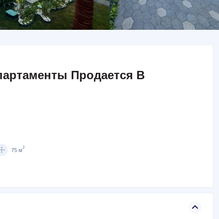
партаменты Продается В
2
75 м