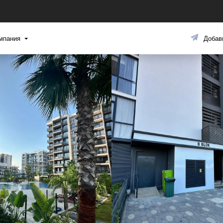
мпания
Добав