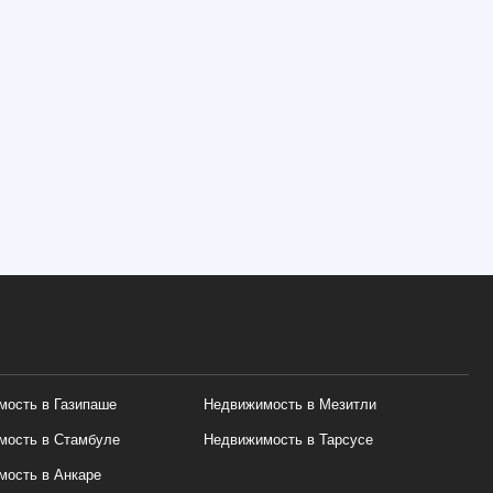
ость в Газипаше
Недвижимость в Мезитли
мость в Стамбуле
Недвижимость в Тарсусе
ость в Анкаре