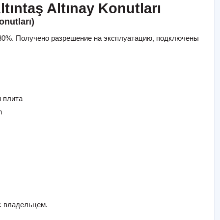
ıntaş Altınay Konutları
onutları)
а 80%. Получено разрешение на эксплуатацию, подключены
 плита
n
с владельцем.