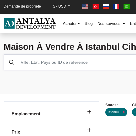
Demande de propriété
$ - USD
Acheter
Blog
Nos services
Ent
Maison À Vendre À Istanbul Cih
States:
Ci
Istanbul
X
Emplacement
Prix