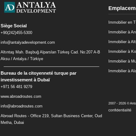
Emplaceme
Immobilier en T
Siège Social
Immobilier à An
+90(242)455-5300
Immobilier à Alt
info@antalyadevelopment.com
Immobilier à Ko
Altıntaş Mah. Başbuğ Alparslan Türkeş Cad. No:207 A-B
Aksu / Antalya / Türkiye
Immobilier à M
Immobilier à Al
Bureau de la citoyenneté turque par
investissement à Dubaï
+971 56 481 9279
www.abroadroutes.com
2007 - 2026 © Anta
info@abroadroutes.com
confidentialité
Abroad Routes - Office 219, Sultan Business Center, Oud
Metha, Dubai