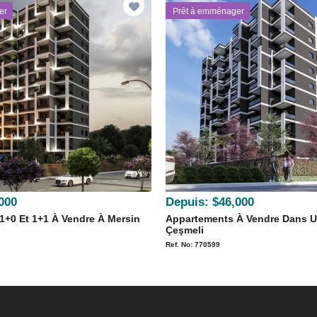
er
Prêt à emménager
000
Depuis:
$46,000
1+0 Et 1+1 À Vendre À Mersin
Appartements À Vendre Dans U
Çeşmeli
Ref. No: 770599