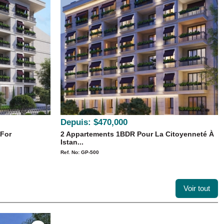
Depuis:
$470,000
 For
2 Appartements 1BDR Pour La Citoyenneté À
Istan...
Ref. No: GP-500
Voir tout