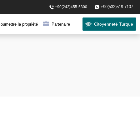
+90(532)519-7107
+90(242)455-5300
Citoyenneté Turque
oumettre la propriété
Partenaire