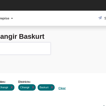
reprise
S
angir Baskurt
ties:
Districts:
Cihangir
X
Cihangir
X
Baskurt
X
Clear