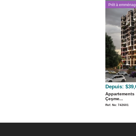
Prêt à emménag
Depuis:
$39,
Appartements 
Çeşme...
Ref. No: 742601