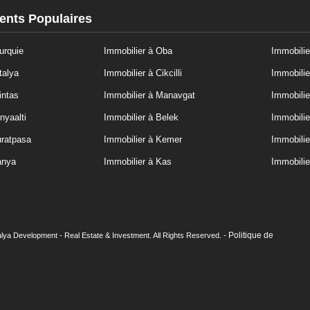
nts Populaires
urquie
Immobilier à Oba
Immobilie
talya
Immobilier à Cikcilli
Immobilie
intas
Immobilier à Manavgat
Immobilie
nyaalti
Immobilier à Belek
Immobilie
uratpasa
Immobilier à Kemer
Immobili
anya
Immobilier à Kas
Immobilie
Politique de
lya Development - Real Estate & Investment. All Rights Reserved. -