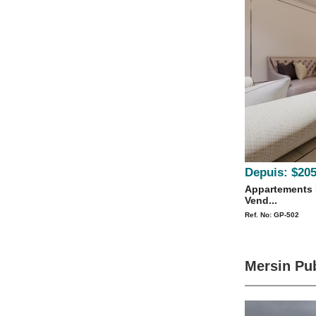
Depuis:
$205
Appartements 
Vend...
Ref. No: GP-502
Mersin Pub