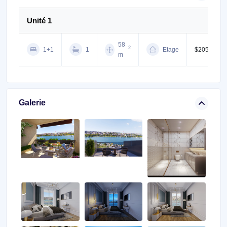
Unité 1
58
2
1+1
1
Etage
$205,000
m
Galerie