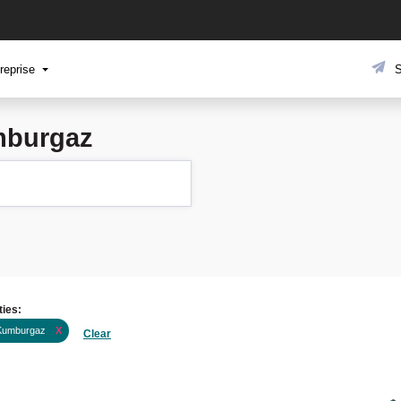
reprise
S
mburgaz
ties:
Kumburgaz
X
Clear