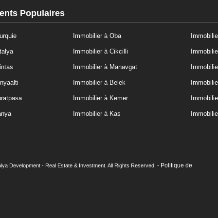
nts Populaires
urquie
Immobilier à Oba
Immobilie
talya
Immobilier à Cikcilli
Immobilie
intas
Immobilier à Manavgat
Immobilie
nyaalti
Immobilier à Belek
Immobilie
uratpasa
Immobilier à Kemer
Immobili
anya
Immobilier à Kas
Immobilie
Politique de
lya Development - Real Estate & Investment. All Rights Reserved. -