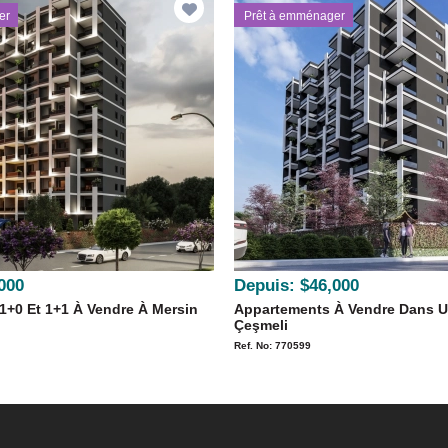
er
Prêt à emménager
000
Depuis:
$46,000
1+0 Et 1+1 À Vendre À Mersin
Appartements À Vendre Dans U
Çeşmeli
Ref. No: 770599