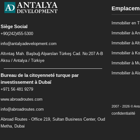
Emplaceme
Immobilier en T
Siège Social
Immobilier à An
+90(242)455-5300
Immobilier à Alt
info@antalyadevelopment.com
Immobilier à Ko
Altıntaş Mah. Başbuğ Alparslan Türkeş Cad. No:207 A-B
Aksu / Antalya / Türkiye
Immobilier à M
Immobilier à Al
Bureau de la citoyenneté turque par
investissement à Dubaï
+971 56 481 9279
www.abroadroutes.com
2007 - 2026 © Anta
info@abroadroutes.com
confidentialité
Abroad Routes - Office 219, Sultan Business Center, Oud
Metha, Dubai