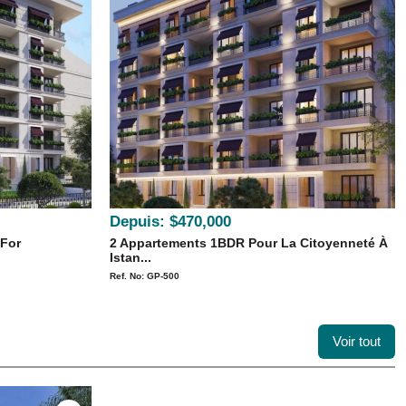
Depuis:
$470,000
 For
2 Appartements 1BDR Pour La Citoyenneté À
Istan...
Ref. No: GP-500
Voir tout