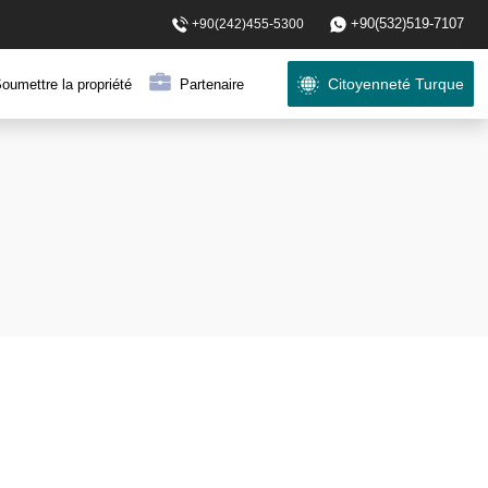
+90(532)519-7107
+90(242)455-5300
Citoyenneté Turque
oumettre la propriété
Partenaire