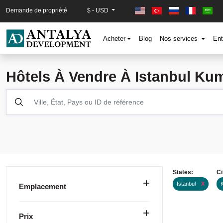
Demande de propriété
$ - USD
Acheter
Blog
Nos services
Ent
Hôtels À Vendre À Istanbul Ku
States:
Ci
Istanbul
X
Emplacement
Prix