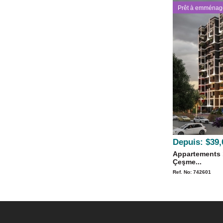
Prêt à emménag
Depuis:
$39,
Appartements 
Çeşme...
Ref. No: 742601