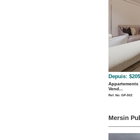
Depuis:
$205
Appartements 
Vend...
Ref. No: GP-502
Mersin Pub