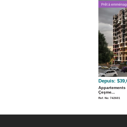
Prêt à emménag
Depuis:
$39,
Appartements 
Çeşme...
Ref. No: 742601