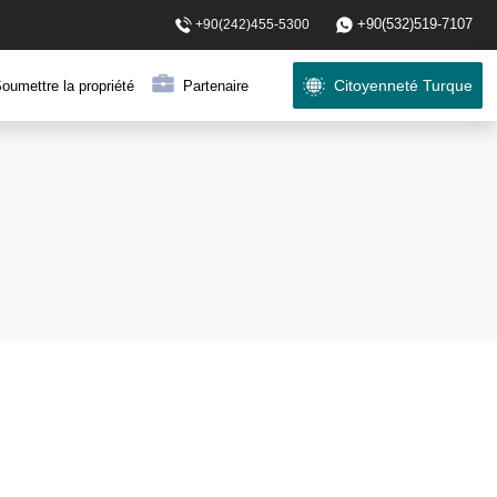
+90(532)519-7107
+90(242)455-5300
Citoyenneté Turque
oumettre la propriété
Partenaire