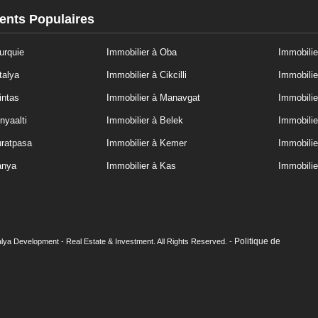
nts Populaires
urquie
Immobilier à Oba
Immobilie
talya
Immobilier à Cikcilli
Immobilie
intas
Immobilier à Manavgat
Immobilie
nyaalti
Immobilier à Belek
Immobilie
uratpasa
Immobilier à Kemer
Immobili
anya
Immobilier à Kas
Immobilie
Politique de
lya Development - Real Estate & Investment. All Rights Reserved. -