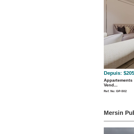
Depuis:
$205
Appartements 
Vend...
Ref. No: GP-502
Mersin Pub