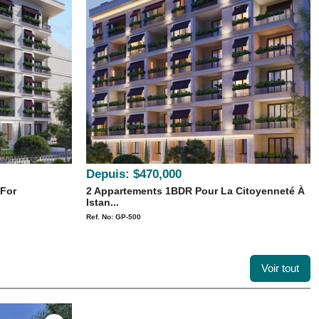
Depuis:
$470,000
 For
2 Appartements 1BDR Pour La Citoyenneté À
Istan...
Ref. No: GP-500
Voir tout