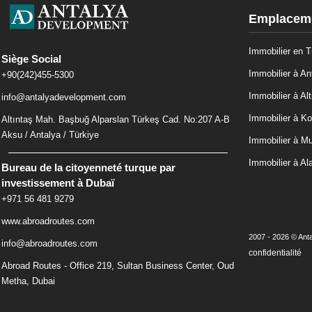
Emplaceme
Immobilier en T
Siège Social
Immobilier à An
+90(242)455-5300
Immobilier à Alt
info@antalyadevelopment.com
Immobilier à Ko
Altıntaş Mah. Başbuğ Alparslan Türkeş Cad. No:207 A-B
Aksu / Antalya / Türkiye
Immobilier à M
Immobilier à Al
Bureau de la citoyenneté turque par
investissement à Dubaï
+971 56 481 9279
www.abroadroutes.com
2007 - 2026 © Anta
info@abroadroutes.com
confidentialité
Abroad Routes - Office 219, Sultan Business Center, Oud
Metha, Dubai