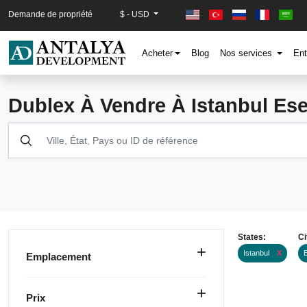
Demande de propriété
$ - USD
Acheter
Blog
Nos services
Ent
Dublex À Vendre À Istanbul Ese
States:
Ci
Istanbul
X
Emplacement
Prix