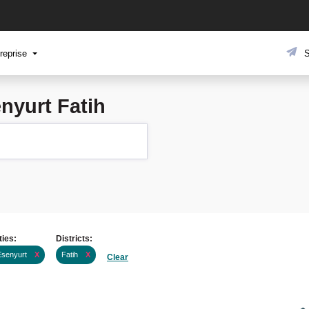
reprise
S
nyurt Fatih
ties:
Districts:
Esenyurt
X
Fatih
X
Clear