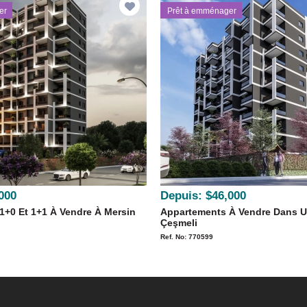
er
Prêt à emménager
000
Depuis:
$46,000
1+0 Et 1+1 À Vendre À Mersin
Appartements À Vendre Dans U
Çeşmeli
Ref. No: 770599