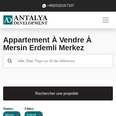
+90(532)519-7107
Appartement À Vendre À
Mersin Erdemli Merkez
Rechercher une propriété
States:
Cities:
Mersin
X
Erdemli
X