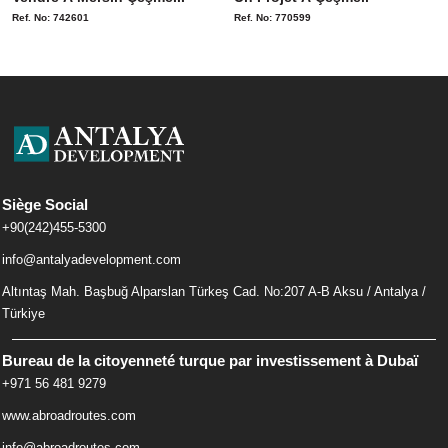
Ref. No: 742601
Ref. No: 770599
Siège Social
+90(242)455-5300
info@antalyadevelopment.com
Altıntaş Mah. Başbuğ Alparslan Türkeş Cad. No:207 A-B Aksu / Antalya /
Türkiye
Bureau de la citoyenneté turque par investissement à Dubaï
+971 56 481 9279
www.abroadroutes.com
info@abroadroutes.com