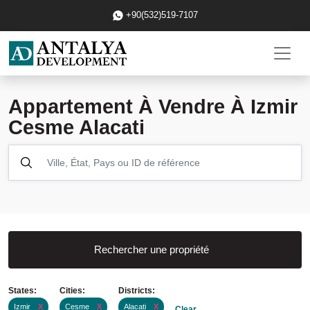
+90(532)519-7107
Appartement À Vendre À Izmir
Cesme Alacati
Rechercher une propriété
States:
Cities:
Districts:
Izmir
X
Cesme
X
Alacati
X
Clear