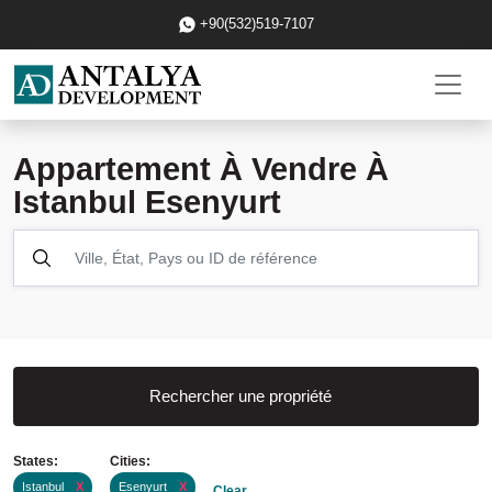
+90(532)519-7107
Appartement À Vendre À
Istanbul Esenyurt
Rechercher une propriété
States:
Cities:
Istanbul
X
Esenyurt
X
Clear