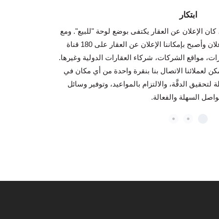
ابتكار
ندما بدأنا أعمالنا في عام 2007، كان الإعلان عن العقار يكتفى بوضع لوحة "للبيع". ومع
شركة أنطاليا لل
مرور الوقت، تطورت طرق الإعلان وأصبح بإمكاننا الإعلان عن العقار على 180 قناة
بشكل استباقي. 
رات، مواقع الشركات، شركاء العقارات الدولية وغيرها.
العقارات وخلفياته
ن لعملائنا الاتصال بنا بنقرة واحدة من أي مكان في
 لتحقيق الدقَّة، والالتزام بالمواعيد، وتوفير وسائل
واصل السهلة والفعالة.