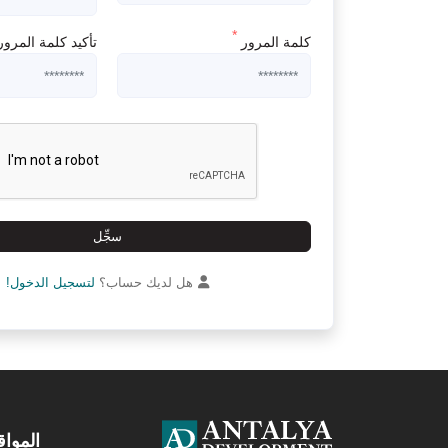
الاستدامة
*
كلمة المرور
تأكيد كلمة المرو
الاستدامة في الحياة التجارية إنجاز عظيم لأي شركة
سنوات. على الرغم من هذه النسب المرتفعة، نحن
هذا القطاع منذ عام 007
سجِّل
هل لديك حساب؟
لتسجيل الدخول!
المواق