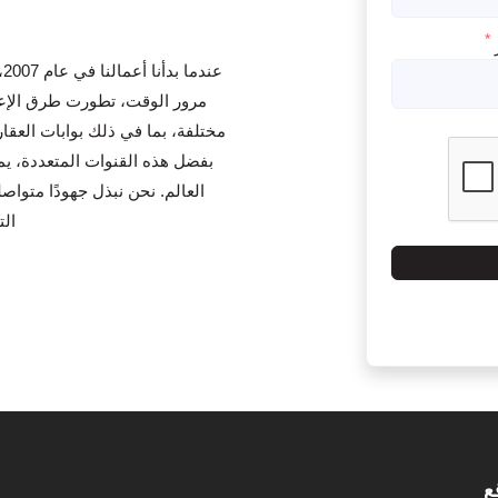
*
ر
 في تركيا. ووفقًا للإحصاءات، لا يمكن
ع
لـ 80% من الشركات أن تستمر لمدة 5 سنوات، و96% منها لا يمكن أن تستمر لمدة 10
 فخورون بالقول إننا نعمل بنجاح في
مختلفة، بما في ذلك بوابات العقا
2.
بفضل هذه القنوات المتعددة، يمك
العالم. نحن نبذل جهودًا متواصلة
الت
ع