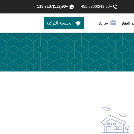
+90(532)519-7107
+90(242)455-5300
 العقار
شريك
الجنسية التركية