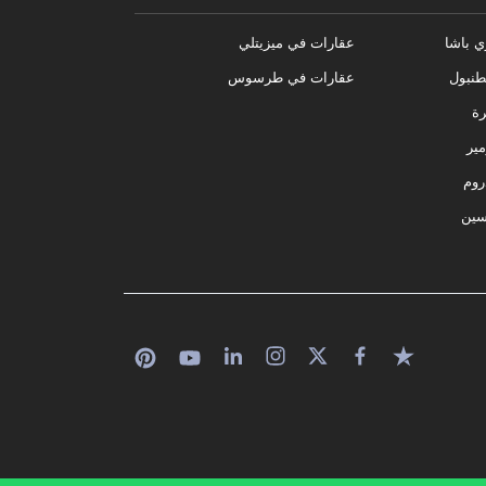
ي باشا
عقارات في ميزيتلي
نبول
عقارات في طرسوس
رة
مير
روم
سين