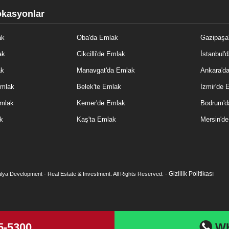
okasyonlar
ak
Oba'da Emlak
Gazipaşa
ak
Cikcilli'de Emlak
İstanbul'
ak
Manavgat'da Emlak
Ankara'd
Emlak
Belek'te Emlak
İzmir'de 
Emlak
Kemer'de Emlak
Bodrum'd
k
Kaş'ta Emlak
Mersin'd
Gizlilik Politikası
lya Development - Real Estate & Investment. All Rights Reserved. -
5-5300
W