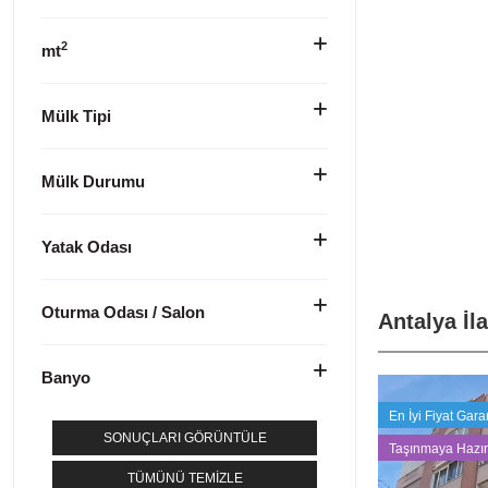
2
mt
Mülk Tipi
Mülk Durumu
Yatak Odası
Oturma Odası / Salon
Antalya İl
Banyo
En İyi Fiyat Garan
SONUÇLARI GÖRÜNTÜLE
Taşınmaya Hazır
TÜMÜNÜ TEMIZLE