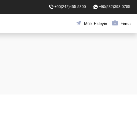
+90(242)455-5300
+90(532)393-0785
Mülk Ekleyin
Firma