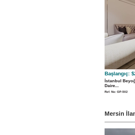
Başlangıç:
$
İstanbul Beyoğ
Daire...
Ref. No: GP-502
Mersin İla