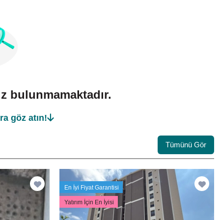
mız bulunmamaktadır.
ra göz atın!
Tümünü Gör
En İyi Fiyat Garantisi
Yatırım İçin En İyisi