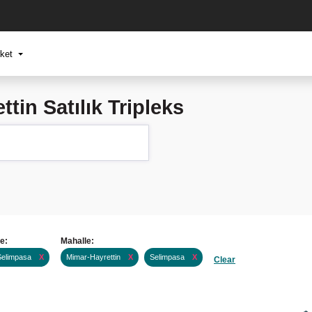
rket
tin Satılık Tripleks
çe:
Mahalle:
Selimpasa
X
Mimar-Hayrettin
X
Selimpasa
X
Clear