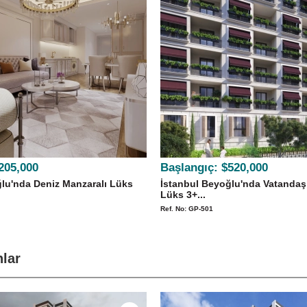
205,000
Başlangıç:
$520,000
lu'nda Deniz Manzaralı Lüks
İstanbul Beyoğlu'nda Vatandaş
Lüks 3+...
Ref. No: GP-501
nlar