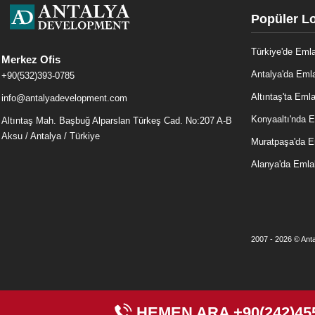
Popüler L
Türkiye'de Eml
Merkez Ofis
Antalya'da Eml
+90(532)393-0785
Altıntaş'ta Eml
info@antalyadevelopment.com
Konyaaltı'nda 
Altıntaş Mah. Başbuğ Alparslan Türkeş Cad. No:207 A-B
Aksu / Antalya / Türkiye
Muratpaşa'da 
Alanya'da Emla
2007 - 2026 © Anta
HEMEN ARA
+90(242)45