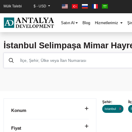
Mülk Talebi
$ - USD
Satın Al
Blog
Hizmetlerimiz
Şi
İstanbul Selimpaşa Mimar Hayret
Şehir:
İl
Istanbul
X
Konum
Fiyat