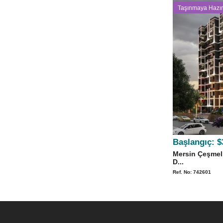
Taşınmaya Hazır
Başlangıç:
$
Mersin Çeşmeli
D...
Ref. No: 742601