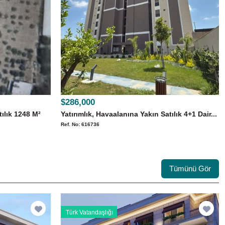
$286,000
ılık 1248 M²
Yatırımlık, Havaalanına Yakın Satılık 4+1 Dair...
Ref. No: 616736
Tümünü Gör
Türk Vatandaşlığı