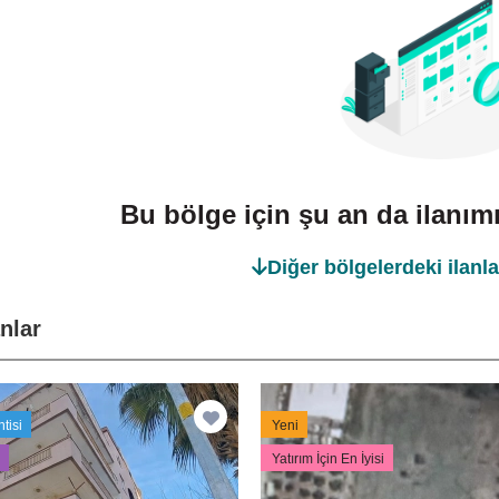
Bu bölge için şu an da ilanı
Diğer bölgelerdeki ilanla
anlar
tisi
Yeni
Yatırım İçin En İyisi