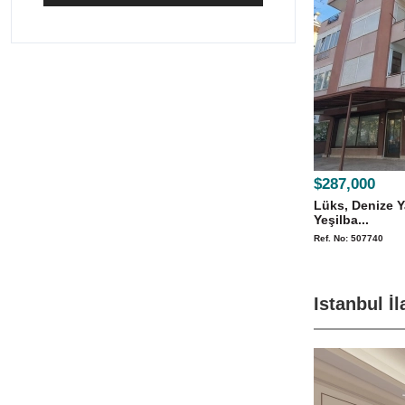
$287,000
Lüks, Denize Y
Yeşilba...
Ref. No: 507740
Istanbul İl