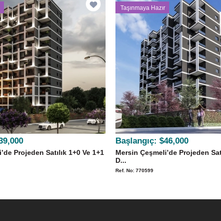
Taşınmaya Hazır
39,000
Başlangıç:
$46,000
’de Projeden Satılık 1+0 Ve 1+1
Mersin Çeşmeli’de Projeden Sat
D...
Ref. No: 770599