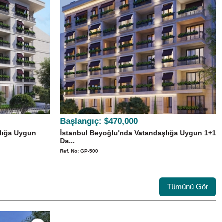
Başlangıç:
$470,000
lığa Uygun
İstanbul Beyoğlu'nda Vatandaşlığa Uygun 1+1
Da...
Ref. No: GP-500
Tümünü Gör