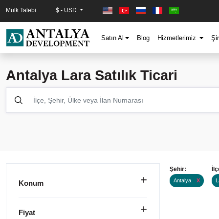
Mülk Talebi
$ - USD
Satın Al
Blog
Hizmetlerimiz
Şi
Antalya Lara Satılık Ticari
Şehir:
İlç
Antalya
X
L
Konum
Fiyat