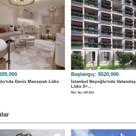
205,000
Başlangıç:
$520,000
lu'nda Deniz Manzaralı Lüks
İstanbul Beyoğlu'nda Vatandaş
Lüks 3+...
Ref. No: GP-501
nlar