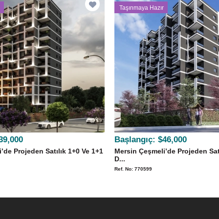
Taşınmaya Hazır
39,000
Başlangıç:
$46,000
’de Projeden Satılık 1+0 Ve 1+1
Mersin Çeşmeli’de Projeden Sat
D...
Ref. No: 770599