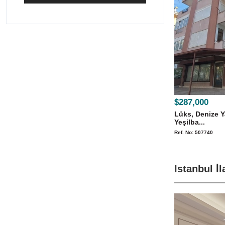
$287,000
Lüks, Denize Y
Yeşilba...
Ref. No: 507740
Istanbul İl