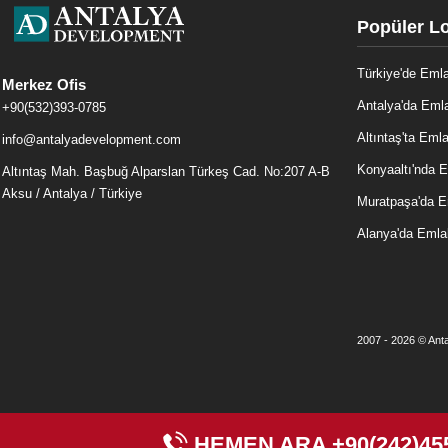
Popüler L
Türkiye'de Eml
Merkez Ofis
Antalya'da Eml
+90(532)393-0785
Altıntaş'ta Eml
info@antalyadevelopment.com
Konyaaltı'nda 
Altıntaş Mah. Başbuğ Alparslan Türkeş Cad. No:207 A-B
Aksu / Antalya / Türkiye
Muratpaşa'da 
Alanya'da Emla
2007 - 2026 © Anta
HEMEN ARA
+90(242)45