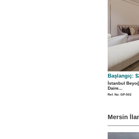
Başlangıç:
$
İstanbul Beyoğ
Daire...
Ref. No: GP-502
Mersin İla