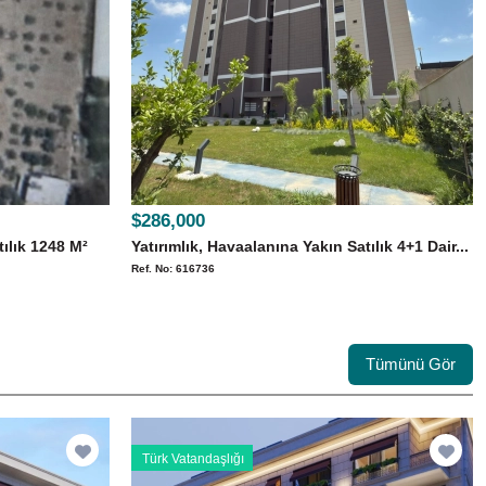
$286,000
ılık 1248 M²
Yatırımlık, Havaalanına Yakın Satılık 4+1 Dair...
Ref. No: 616736
Tümünü Gör
Türk Vatandaşlığı