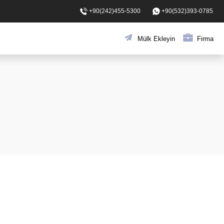
+90(242)455-5300
+90(532)393-0785
Mülk Ekleyin
Firma