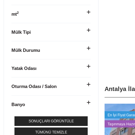
2
mt
Mülk Tipi
Mülk Durumu
Yatak Odası
Oturma Odası / Salon
Antalya İl
Banyo
En İyi Fiyat Garan
SONUÇLARI GÖRÜNTÜLE
Taşınmaya Hazır
TÜMÜNÜ TEMIZLE