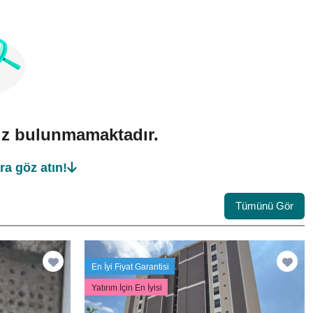
mız bulunmamaktadır.
ra göz atın!
Tümünü Gör
En İyi Fiyat Garantisi
Yatırım İçin En İyisi