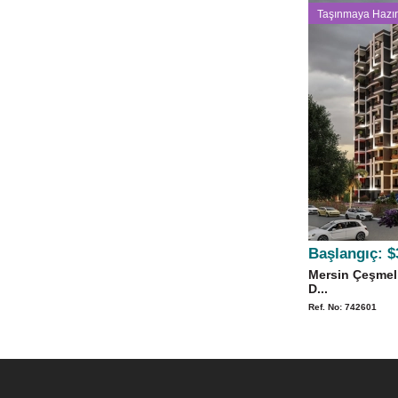
Taşınmaya Hazır
Başlangıç:
$
Mersin Çeşmeli
D...
Ref. No: 742601