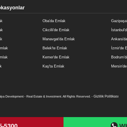
okasyonlar
ak
Oba'da Emlak
Gazipaşa
ak
Cikcilli'de Emlak
İstanbul'
ak
Manavgat'da Emlak
Ankara'd
Emlak
Belek'te Emlak
İzmir'de 
Emlak
Kemer'de Emlak
Bodrum'd
k
Kaş'ta Emlak
Mersin'd
Gizlilik Politikası
lya Development - Real Estate & Investment. All Rights Reserved. -
5-5300
W