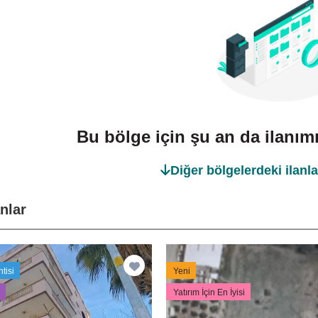
Bu bölge için şu an da ilanı
Diğer bölgelerdeki ilanla
anlar
tisi
Yeni
Yatırım İçin En İyisi