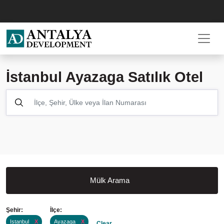
İstanbul Ayazaga Satılık Otel
Mülk Arama
Şehir:
İlçe:
Istanbul
X
Ayazaga
X
Clear