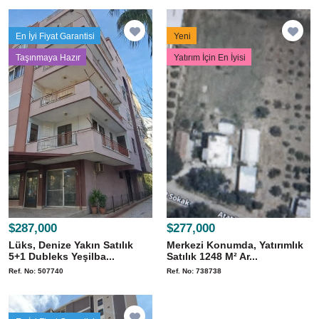
En İyi Fiyat Garantisi
Yeni
Taşınmaya Hazır
Yatırım İçin En İyisi
$287,000
$277,000
Lüks, Denize Yakın Satılık
Merkezi Konumda, Yatırımlık
5+1 Dubleks Yeşilba...
Satılık 1248 M² Ar...
Ref. No: 507740
Ref. No: 738738