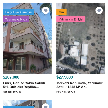
En İyi Fiyat Garantisi
Yeni
Taşınmaya Hazır
Yatırım İçin En İyisi
$287,000
$277,000
Lüks, Denize Yakın Satılık
Merkezi Konumda, Yatırımlık
5+1 Dubleks Yeşilba...
Satılık 1248 M² Ar...
Ref. No: 507740
Ref. No: 738738