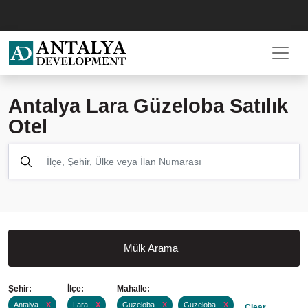
Antalya Lara Güzeloba Satılık
Otel
Mülk Arama
Şehir:
İlçe:
Mahalle:
Antalya
X
Lara
X
Guzeloba
X
Guzeloba
X
Clear