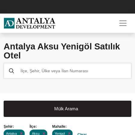
Antalya Aksu Yenigöl Satılık
Otel
Mülk Arama
Şehir:
İlçe:
Mahalle:
Antalya
X
Aksu
X
Yenigol
X
Clear