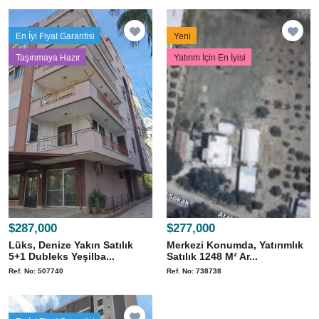
En İyi Fiyat Garantisi
Yeni
Taşınmaya Hazır
Yatırım İçin En İyisi
$287,000
$277,000
Lüks, Denize Yakın Satılık
Merkezi Konumda, Yatırımlık
5+1 Dubleks Yeşilba...
Satılık 1248 M² Ar...
Ref. No: 507740
Ref. No: 738738