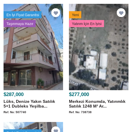
En İyi Fiyat Garantisi
Yeni
Taşınmaya Hazır
Yatırım İçin En İyisi
$287,000
$277,000
Lüks, Denize Yakın Satılık
Merkezi Konumda, Yatırımlık
5+1 Dubleks Yeşilba...
Satılık 1248 M² Ar...
Ref. No: 507740
Ref. No: 738738