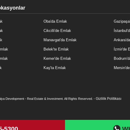
okasyonlar
ak
Oba'da Emlak
Gazipaşa
ak
Cikcilli'de Emlak
İstanbul'
ak
Manavgat'da Emlak
Ankara'd
Emlak
Belek'te Emlak
İzmir'de 
Emlak
Kemer'de Emlak
Bodrum'd
k
Kaş'ta Emlak
Mersin'd
Gizlilik Politikası
lya Development - Real Estate & Investment. All Rights Reserved. -
5-5300
W