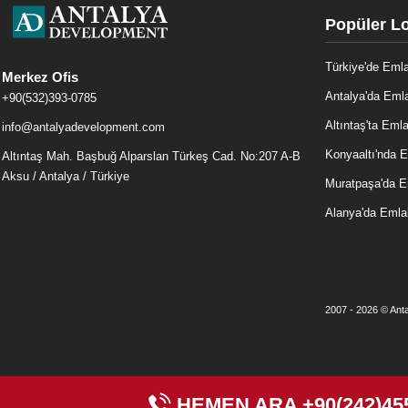
Popüler L
Türkiye'de Eml
Merkez Ofis
Antalya'da Eml
+90(532)393-0785
Altıntaş'ta Eml
info@antalyadevelopment.com
Konyaaltı'nda 
Altıntaş Mah. Başbuğ Alparslan Türkeş Cad. No:207 A-B
Aksu / Antalya / Türkiye
Muratpaşa'da 
Alanya'da Emla
2007 - 2026 © Anta
HEMEN ARA
+90(242)45