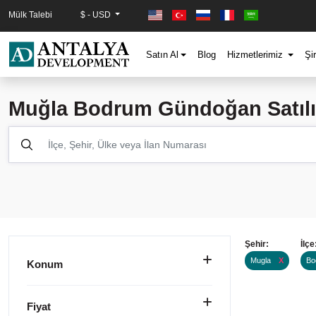
Mülk Talebi
$ - USD
Satın Al
Blog
Hizmetlerimiz
Şi
Muğla Bodrum Gündoğan Satılı
Şehir:
İlçe
Mugla
X
Bo
Konum
Fiyat