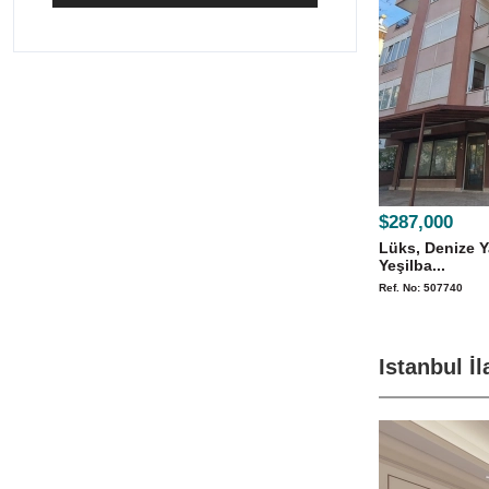
$287,000
Lüks, Denize Y
Yeşilba...
Ref. No: 507740
Istanbul İl