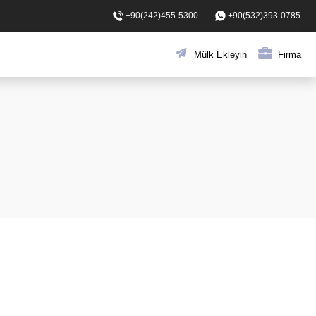
+90(242)455-5300
+90(532)393-0785
Mülk Ekleyin
Firma