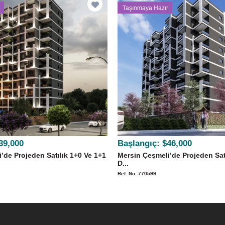
Taşınmaya Hazır
39,000
Başlangıç:
$46,000
’de Projeden Satılık 1+0 Ve 1+1
Mersin Çeşmeli’de Projeden Sat
D...
Ref. No: 770599