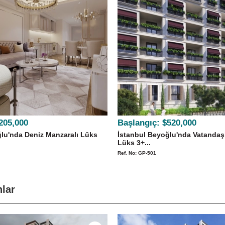
205,000
Başlangıç:
$520,000
lu'nda Deniz Manzaralı Lüks
İstanbul Beyoğlu'nda Vatandaş
Lüks 3+...
Ref. No: GP-501
nlar