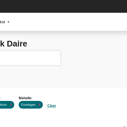
rket
k Daire
:
Mahalle:
drum
X
Gundogan
X
Clear