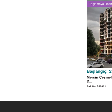
Taşınmaya Hazır
Başlangıç:
$
Mersin Çeşmeli
D...
Ref. No: 742601