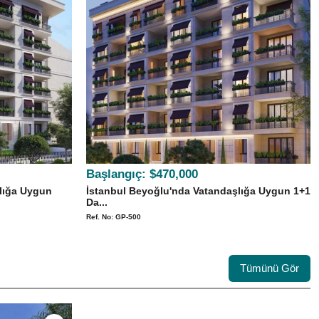
Başlangıç:
$470,000
lığa Uygun
İstanbul Beyoğlu'nda Vatandaşlığa Uygun 1+1
Da...
Ref. No: GP-500
Tümünü Gör