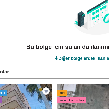
Bu bölge için şu an da ilanı
Diğer bölgelerdeki ilanla
anlar
tisi
Yeni
Yatırım İçin En İyisi