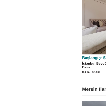
Başlangıç:
$
İstanbul Beyoğ
Daire...
Ref. No: GP-502
Mersin İla