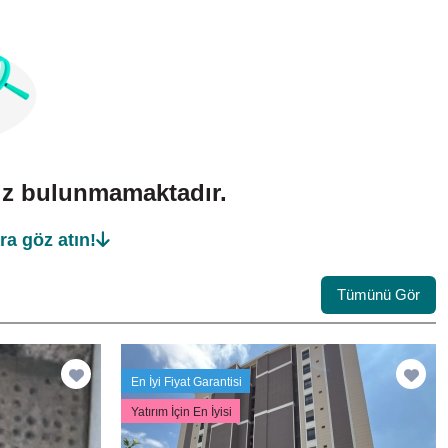
mız bulunmamaktadır.
ra göz atın!
Tümünü Gör
En İyi Fiyat Garantisi
Yatırım İçin En İyisi