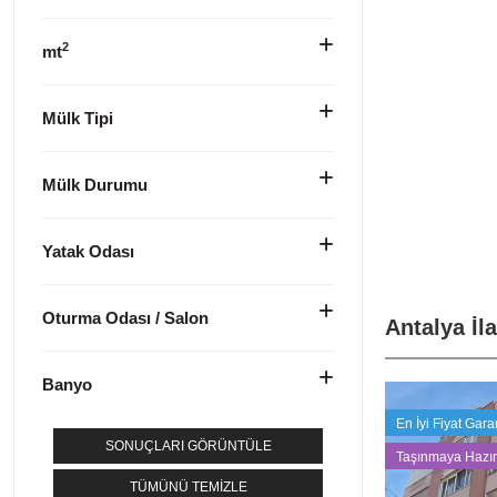
2
mt
Mülk Tipi
Mülk Durumu
Yatak Odası
Oturma Odası / Salon
Antalya İl
Banyo
En İyi Fiyat Garan
SONUÇLARI GÖRÜNTÜLE
Taşınmaya Hazır
TÜMÜNÜ TEMIZLE