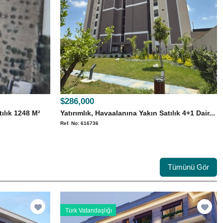
$286,000
ılık 1248 M²
Yatırımlık, Havaalanına Yakın Satılık 4+1 Dair...
Ref. No: 616736
Tümünü Gör
Türk Vatandaşlığı