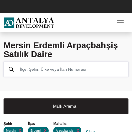
Mersin Erdemli Arpaçbahşiş
Satılık Daire
Mülk Arama
Şehir:
İlçe:
Mahalle:
Mersin
X
Erdemli
X
Arpacbahsis
X
Clear