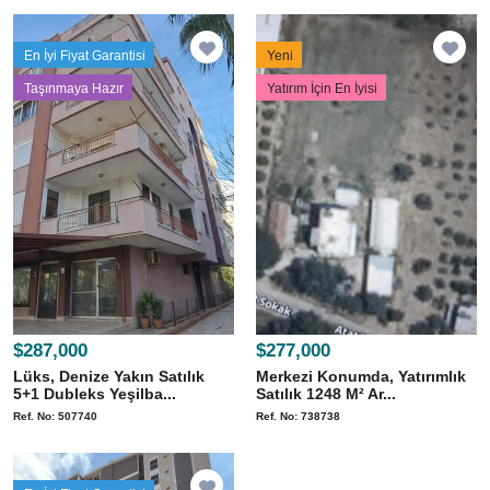
En İyi Fiyat Garantisi
Yeni
Taşınmaya Hazır
Yatırım İçin En İyisi
$287,000
$277,000
Lüks, Denize Yakın Satılık
Merkezi Konumda, Yatırımlık
5+1 Dubleks Yeşilba...
Satılık 1248 M² Ar...
Ref. No: 507740
Ref. No: 738738