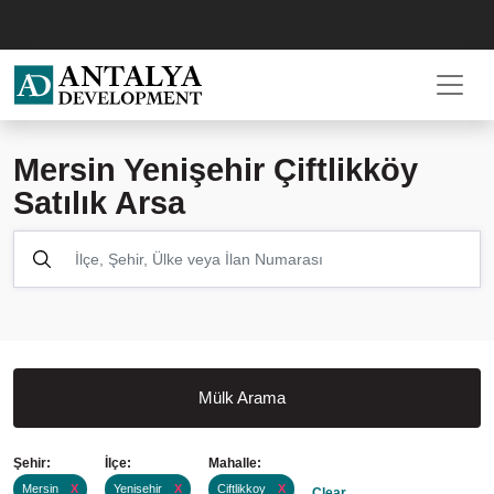
Mersin Yenişehir Çiftlikköy
Satılık Arsa
Mülk Arama
Şehir:
İlçe:
Mahalle:
Mersin
X
Yenisehir
X
Ciftlikkoy
X
Clear