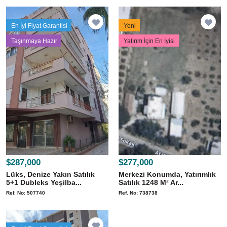
En İyi Fiyat Garantisi
Yeni
Taşınmaya Hazır
Yatırım İçin En İyisi
$287,000
$277,000
Lüks, Denize Yakın Satılık
Merkezi Konumda, Yatırımlık
5+1 Dubleks Yeşilba...
Satılık 1248 M² Ar...
Ref. No: 507740
Ref. No: 738738