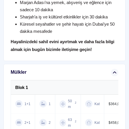
Marjan Adası’na yemek, alışveriş ve eğlence için
sadece 10 dakika
Sharjah’a iş ve kültürel etkinlikler için 30 dakika
Küresel seyahatler ve şehir hayatı için Dubai’ye 50
dakika mesafede
Hayalinizdeki sahil evini ayırtmak ve daha fazla bilgi
almak için bugün bizimle iletişime geçin!
Mülkler
Blok 1
50
2
1+1
1
Kat
$364,000
m
63
2
2+1
2
Kat
$458,000
m