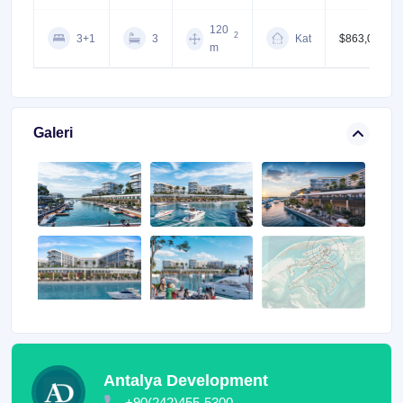
120
2
3+1
3
Kat
$863,000
m
Galeri
Antalya Development
+90(242)455-5300