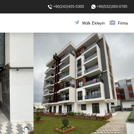
+90(242)455-5300
+90(532)393-0785
Mülk Ekleyin
Firma