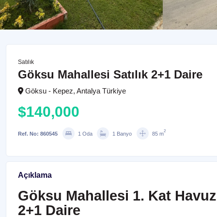
Satılık
Göksu Mahallesi Satılık 2+1 Daire
Göksu - Kepez, Antalya Türkiye
$140,000
2
Ref. No: 860545
1 Oda
1 Banyo
85 m
Açıklama
Göksu Mahallesi 1. Kat Havuz 
2+1 Daire