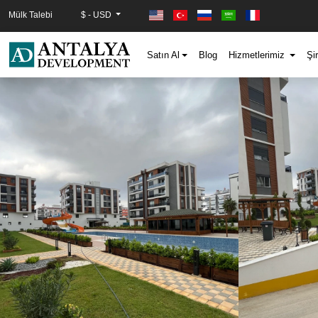
Mülk Talebi
$ - USD
Satın Al
Blog
Hizmetlerimiz
Şi