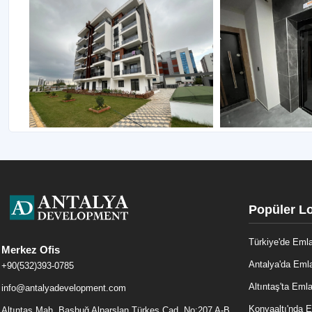
Popüler L
Türkiye'de Eml
Merkez Ofis
Antalya'da Eml
+90(532)393-0785
Altıntaş'ta Eml
info@antalyadevelopment.com
Konyaaltı'nda 
Altıntaş Mah. Başbuğ Alparslan Türkeş Cad. No:207 A-B