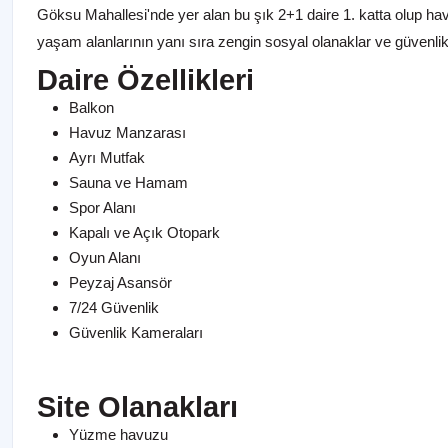
Göksu Mahallesi'nde yer alan bu şık 2+1 daire 1. katta olup hav
yaşam alanlarının yanı sıra zengin sosyal olanaklar ve güvenlik ö
Daire Özellikleri
Balkon
Havuz Manzarası
Ayrı Mutfak
Sauna ve Hamam
Spor Alanı
Kapalı ve Açık Otopark
Oyun Alanı
Peyzaj Asansör
7/24 Güvenlik
Güvenlik Kameraları
Site Olanakları
Yüzme havuzu