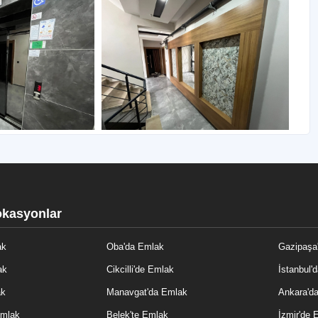
okasyonlar
ak
Oba'da Emlak
Gazipaşa
ak
Cikcilli'de Emlak
İstanbul'
ak
Manavgat'da Emlak
Ankara'd
Emlak
Belek'te Emlak
İzmir'de 