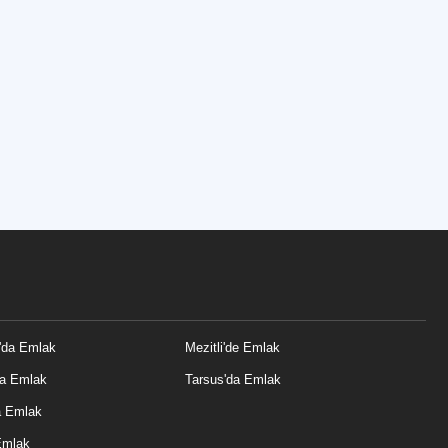
'da Emlak
Mezitli'de Emlak
da Emlak
Tarsus'da Emlak
a Emlak
Emlak