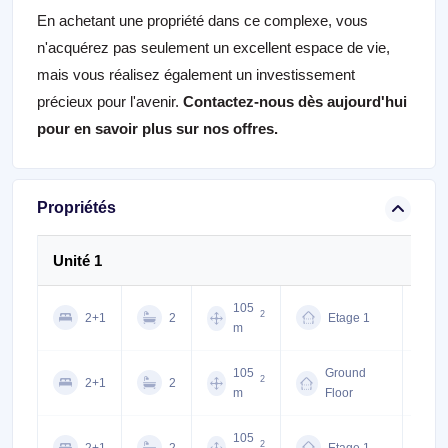
En achetant une propriété dans ce complexe, vous
n'acquérez pas seulement un excellent espace de vie,
mais vous réalisez également un investissement
précieux pour l'avenir.
Contactez-nous
dès aujourd'hui
pour en savoir plus sur nos offres.
Propriétés
Unité 1
105
2
2+1
2
Etage 1
$350
m
105
Ground
2
2+1
2
$361
m
Floor
105
2
2+1
2
Etage 1