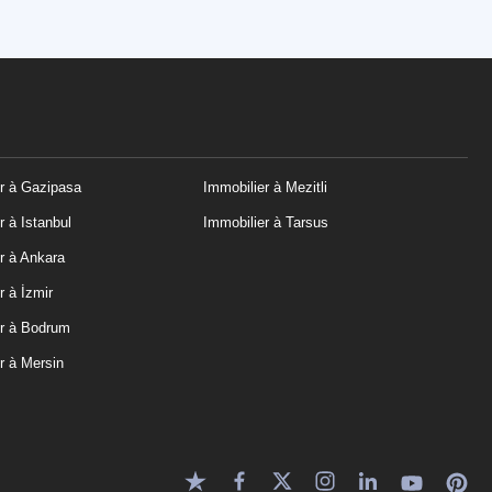
r à Gazipasa
Immobilier à Mezitli
r à Istanbul
Immobilier à Tarsus
r à Ankara
r à İzmir
er à Bodrum
r à Mersin