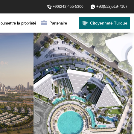
+90(532)519-7107
+90(242)455-5300
Citoyenneté Turque
oumettre la propriété
Partenaire