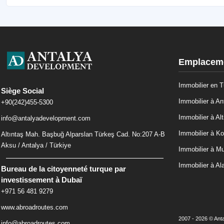
Emplaceme
Immobilier en T
Siège Social
Immobilier à An
+90(242)455-5300
Immobilier à Alt
info@antalyadevelopment.com
Immobilier à Ko
Altıntaş Mah. Başbuğ Alparslan Türkeş Cad. No:207 A-B
Aksu / Antalya / Türkiye
Immobilier à M
Immobilier à Al
Bureau de la citoyenneté turque par
investissement à Dubaï
+971 56 481 9279
www.abroadroutes.com
2007 - 2026 © Anta
info@abroadroutes.com