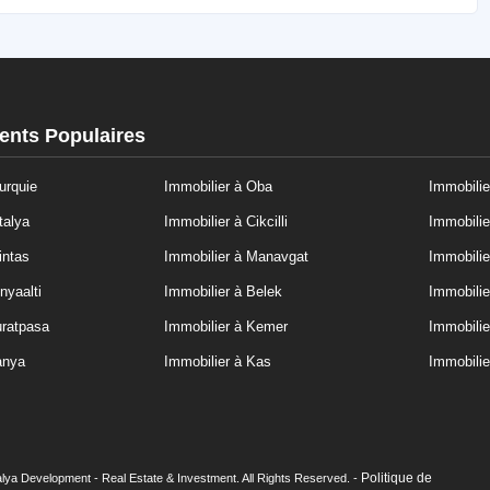
nts Populaires
urquie
Immobilier à Oba
Immobilie
talya
Immobilier à Cikcilli
Immobilie
intas
Immobilier à Manavgat
Immobilie
nyaalti
Immobilier à Belek
Immobilie
uratpasa
Immobilier à Kemer
Immobili
anya
Immobilier à Kas
Immobilie
Politique de
lya Development - Real Estate & Investment. All Rights Reserved. -