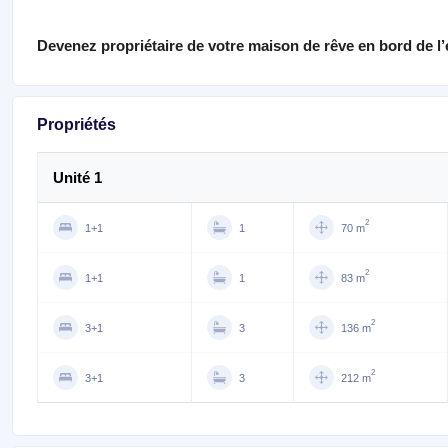
Devenez propriétaire de votre maison de rêve en bord de l’
Propriétés
Unité 1
2
1+1
1
70 m
2
1+1
1
83 m
2
3+1
3
136 m
2
3+1
3
212 m