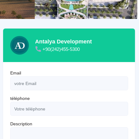
Antalya Development
+90(242)455-5300
Email
téléphone
Description