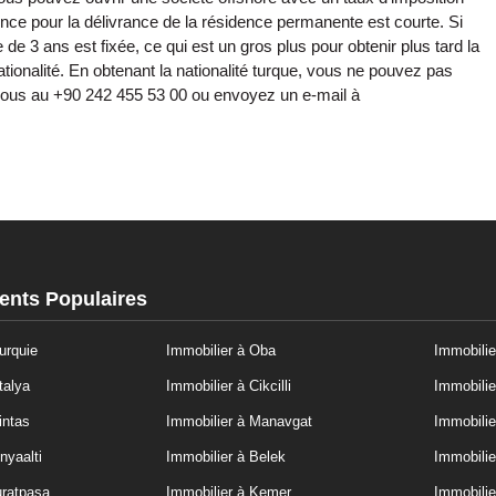
ence pour la délivrance de la résidence permanente est courte. Si
e 3 ans est fixée, ce qui est un gros plus pour obtenir plus tard la
ionalité. En obtenant la nationalité turque, vous ne pouvez pas
z-nous au +90 242 455 53 00 ou envoyez un e-mail à
nts Populaires
urquie
Immobilier à Oba
Immobilie
talya
Immobilier à Cikcilli
Immobilie
intas
Immobilier à Manavgat
Immobilie
nyaalti
Immobilier à Belek
Immobilie
uratpasa
Immobilier à Kemer
Immobili