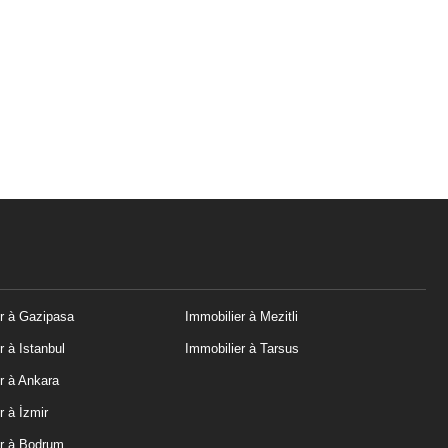
r à Gazipasa
Immobilier à Mezitli
r à Istanbul
Immobilier à Tarsus
r à Ankara
r à İzmir
er à Bodrum