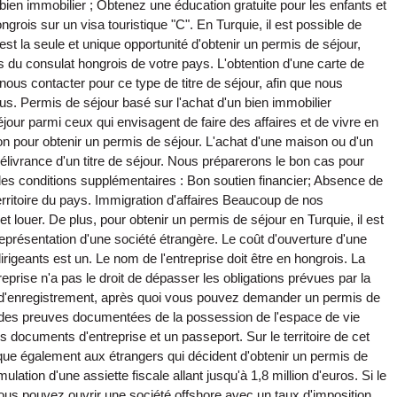
ien immobilier ; Obtenez une éducation gratuite pour les enfants et
rois sur un visa touristique "C". En Turquie, il est possible de
est la seule et unique opportunité d'obtenir un permis de séjour,
du consulat hongrois de votre pays. L'obtention d'une carte de
nous contacter pour ce type de titre de séjour, afin que nous
us. Permis de séjour basé sur l'achat d'un bien immobilier
jour parmi ceux qui envisagent de faire des affaires et de vivre en
son pour obtenir un permis de séjour. L'achat d'une maison ou d'un
 délivrance d'un titre de séjour. Nous préparerons le bon cas pour
des conditions supplémentaires : Bon soutien financier; Absence de
erritoire du pays. Immigration d'affaires Beaucoup de nos
 louer. De plus, pour obtenir un permis de séjour en Turquie, il est
eprésentation d'une société étrangère. Le coût d'ouverture d'une
igeants est un. Le nom de l'entreprise doit être en hongrois. La
reprise n'a pas le droit de dépasser les obligations prévues par la
unal d'enregistrement, après quoi vous pouvez demander un permis de
r des preuves documentées de la possession de l'espace de vie
 documents d'entreprise et un passeport. Sur le territoire de cet
ique également aux étrangers qui décident d'obtenir un permis de
ation d'une assiette fiscale allant jusqu'à 1,8 million d'euros. Si le
 vous pouvez ouvrir une société offshore avec un taux d'imposition