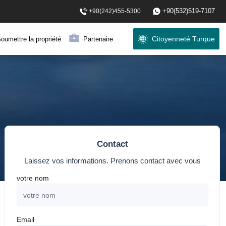
+90(532)519-7107
+90(242)455-5300
Citoyenneté Turque
oumettre la propriété
Partenaire
Contact
Laissez vos informations. Prenons contact avec vous
votre nom
Email