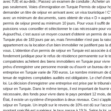
avec l'UE et au-delà ; Passez un examen de conduite ; Acheter un b
pas seulement. Voies d'immigration en Turquie Permis de séjour hong
demander un titre de séjour en arrivant avec un visa touristique ! C'
avec un minimum de documents, sans obtenir de visa « D » auprès 
permis de séjour prend au minimum 10 jours. Pour vous il suffit de 
puissions vous conseiller et sélectionner le cas nécessaire pour vo
Aujourd'hui, c'est aussi un moyen courant d'obtenir un permis de sé
Turquie plus de 183 jours par an, mais l'immobilier n'est pas la rai
appartement ou la location d'un bien immobilier ne justifient pas la
vous. L'obtention d'un permis de séjour en Turquie est associée à 
fondement juridique pour le refus de résidence permanente sur le t
compatriotes achètent des biens immobiliers en Turquie pour vivre et
prévu d'enregistrer une personne morale ou d'ouvrir un bureau de r
entreprise en Turquie varie de 700 euros. Le nombre minimum de dir
tenue de registres comptables audités est obligatoire. Le chef d'ent
loi. La décision d'enregistrer une entreprise est prise par le trib
séjour en Turquie. Dans le même temps, il est important de fourni
nécessaire, des fonds pour vivre dans le pays pendant 12 mois, des
État, il existe un système d'imposition à deux niveaux. Ceci s'appl
séjour en Turquie. Un impôt sur le revenu de 10% est dû sur l'accumul
montant spécifié est supérieur, le taux passe à 19 %. Selon la loi,