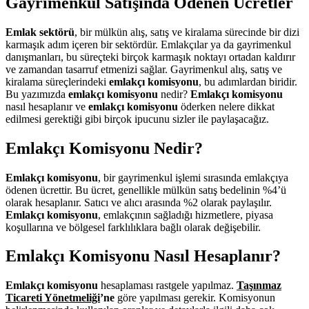
Gayrimenkul Satışında Ödenen Ücretler
Emlak sektörü
, bir mülkün alış, satış ve kiralama sürecinde bir dizi
karmaşık adım içeren bir sektördür. Emlakçılar ya da gayrimenkul
danışmanları, bu süreçteki birçok karmaşık noktayı ortadan kaldırır
ve zamandan tasarruf etmenizi sağlar. Gayrimenkul alış, satış ve
kiralama süreçlerindeki
emlakçı komisyon
u
, bu adımlardan biridir.
Bu yazımızda
emlakçı komisyonu
nedir?
Emlakçı komisyonu
nasıl hesaplanır ve
emlakçı komisyonu
öderken nelere dikkat
edilmesi gerektiği gibi birçok ipucunu sizler ile paylaşacağız.
Emlakçı Komisyonu Nedir?
Emlakçı komisyonu
, bir gayrimenkul işlemi sırasında emlakçıya
ödenen ücrettir. Bu ücret, genellikle mülkün satış bedelinin %4’ü
olarak hesaplanır. Satıcı ve alıcı arasında %2 olarak paylaşılır.
Emlakçı komisyonu
, emlakçının sağladığı hizmetlere, piyasa
koşullarına ve bölgesel farklılıklara bağlı olarak değişebilir.
Emlakçı Komisyonu Nasıl Hesaplanır?
Emlakçı komisyonu
hesaplaması rastgele yapılmaz.
Taşınmaz
Ticareti Yönetmeliği
’ne
göre yapılması gerekir. Komisyonun