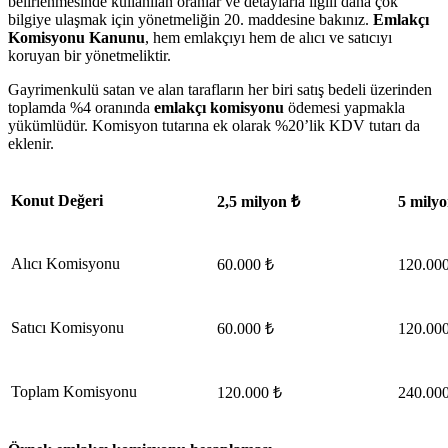
belirlenmesinde kullanılan oranlar ve detaylarla ilgili daha çok
bilgiye ulaşmak için yönetmeliğin 20. maddesine bakınız.
Emlakçı
Komisyonu Kanunu
, hem emlakçıyı hem de alıcı ve satıcıyı
koruyan bir yönetmeliktir.
Gayrimenkulü satan ve alan tarafların her biri satış bedeli üzerinden
toplamda %4 oranında
emlakçı komisyon
u
ödemesi yapmakla
yükümlüdür. Komisyon tutarına ek olarak %20’lik KDV tutarı da
eklenir.
Konut Değeri
2,5 milyon ₺
5 milyo
Alıcı Komisyonu
60.000 ₺
120.00
Satıcı Komisyonu
60.000 ₺
120.00
Toplam Komisyonu
120.000 ₺
240.00