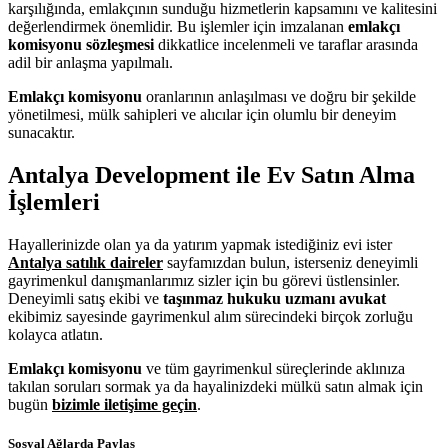
karşılığında, emlakçının sunduğu hizmetlerin kapsamını ve kalitesini
değerlendirmek önemlidir. Bu işlemler için imzalanan
emlakçı
komisyonu sözleşmesi
dikkatlice incelenmeli ve taraflar arasında
adil bir anlaşma yapılmalı.
Emlakçı komisyon
u
oranlarının anlaşılması ve doğru bir şekilde
yönetilmesi, mülk sahipleri ve alıcılar için olumlu bir deneyim
sunacaktır.
Antalya Development ile Ev Satın Alma
İşlemleri
Hayallerinizde olan ya da yatırım yapmak istediğiniz evi ister
Antalya satılık daireler
sayfamızdan bulun, isterseniz deneyimli
gayrimenkul danışmanlarımız sizler için bu görevi üstlensinler.
Deneyimli satış ekibi ve
taşınmaz hukuku uzmanı avukat
ekibimiz sayesinde gayrimenkul alım sürecindeki birçok zorluğu
kolayca atlatın.
Emlakçı komisyonu
ve tüm gayrimenkul süreçlerinde aklınıza
takılan soruları sormak ya da hayalinizdeki mülkü satın almak için
bugün
bizimle iletişime geçin
.
Sosyal Ağlarda Paylaş