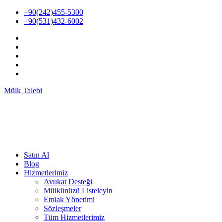
İçeriğe
+90(242)455-5300
atla
+90(531)432-6002
Mülk Talebi
Satın Al
Blog
Hizmetlerimiz
Avukat Desteği
Mülkünüzü Listeleyin
Emlak Yönetimi
Sözleşmeler
Tüm Hizmetlerimiz