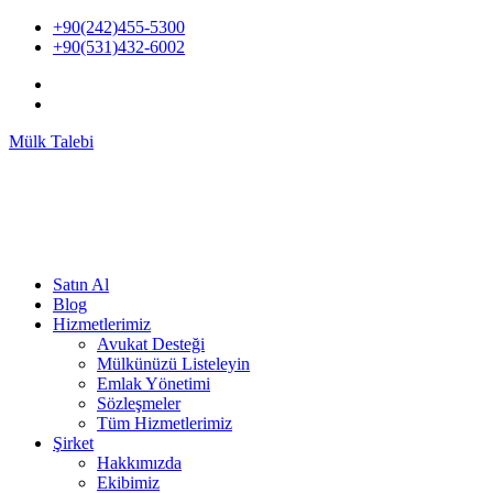
İçeriğe
+90(242)455-5300
atla
+90(531)432-6002
Mülk Talebi
Satın Al
Blog
Hizmetlerimiz
Avukat Desteği
Mülkünüzü Listeleyin
Emlak Yönetimi
Sözleşmeler
Tüm Hizmetlerimiz
Şirket
Hakkımızda
Ekibimiz