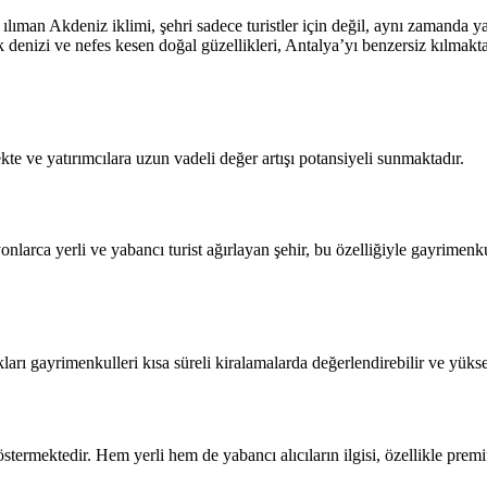
man Akdeniz iklimi, şehri sadece turistler için değil, aynı zamanda yaşa
k denizi ve nefes kesen doğal güzellikleri, Antalya’yı benzersiz kılmakta
e ve yatırımcılara uzun vadeli değer artışı potansiyeli sunmaktadır.
nlarca yerli ve yabancı turist ağırlayan şehir, bu özelliğiyle gayrimenku
arı gayrimenkulleri kısa süreli kiralamalarda değerlendirebilir ve yüksek
östermektedir. Hem yerli hem de yabancı alıcıların ilgisi, özellikle prem