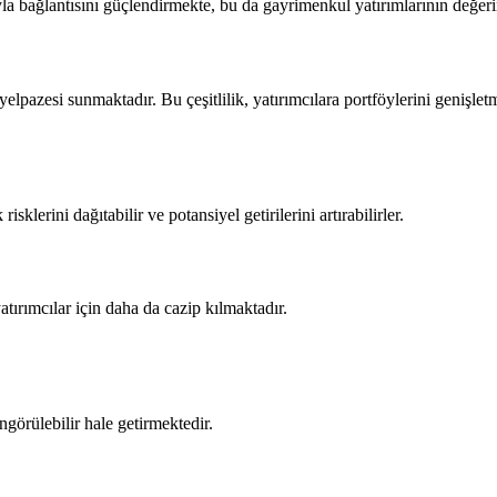
la bağlantısını güçlendirmekte, bu da gayrimenkul yatırımlarının değerin
 yelpazesi sunmaktadır. Bu çeşitlilik, yatırımcılara portföylerini genişl
sklerini dağıtabilir ve potansiyel getirilerini artırabilirler.
tırımcılar için daha da cazip kılmaktadır.
görülebilir hale getirmektedir.