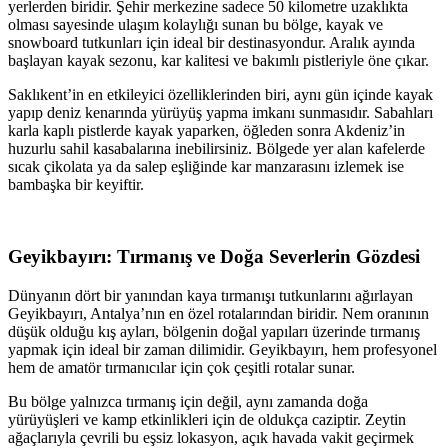
yerlerden biridir. Şehir merkezine sadece 50 kilometre uzaklıkta
olması sayesinde ulaşım kolaylığı sunan bu bölge, kayak ve
snowboard tutkunları için ideal bir destinasyondur. Aralık ayında
başlayan kayak sezonu, kar kalitesi ve bakımlı pistleriyle öne çıkar.
Saklıkent’in en etkileyici özelliklerinden biri, aynı gün içinde kayak
yapıp deniz kenarında yürüyüş yapma imkanı sunmasıdır. Sabahları
karla kaplı pistlerde kayak yaparken, öğleden sonra Akdeniz’in
huzurlu sahil kasabalarına inebilirsiniz. Bölgede yer alan kafelerde
sıcak çikolata ya da salep eşliğinde kar manzarasını izlemek ise
bambaşka bir keyiftir.
Geyikbayırı: Tırmanış ve Doğa Severlerin Gözdesi
Dünyanın dört bir yanından kaya tırmanışı tutkunlarını ağırlayan
Geyikbayırı, Antalya’nın en özel rotalarından biridir. Nem oranının
düşük olduğu kış ayları, bölgenin doğal yapıları üzerinde tırmanış
yapmak için ideal bir zaman dilimidir. Geyikbayırı, hem profesyonel
hem de amatör tırmanıcılar için çok çeşitli rotalar sunar.
Bu bölge yalnızca tırmanış için değil, aynı zamanda doğa
yürüyüşleri ve kamp etkinlikleri için de oldukça caziptir. Zeytin
ağaçlarıyla çevrili bu eşsiz lokasyon, açık havada vakit geçirmek