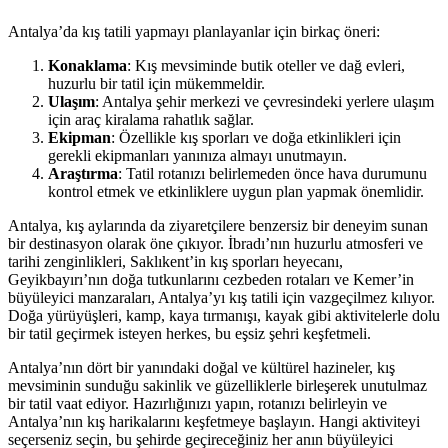
Antalya’da kış tatili yapmayı planlayanlar için birkaç öneri:
Konaklama
: Kış mevsiminde butik oteller ve dağ evleri,
huzurlu bir tatil için mükemmeldir.
Ulaşım
: Antalya şehir merkezi ve çevresindeki yerlere ulaşım
için araç kiralama rahatlık sağlar.
Ekipman
: Özellikle kış sporları ve doğa etkinlikleri için
gerekli ekipmanları yanınıza almayı unutmayın.
Araştırma
: Tatil rotanızı belirlemeden önce hava durumunu
kontrol etmek ve etkinliklere uygun plan yapmak önemlidir.
Antalya, kış aylarında da ziyaretçilere benzersiz bir deneyim sunan
bir destinasyon olarak öne çıkıyor. İbradı’nın huzurlu atmosferi ve
tarihi zenginlikleri, Saklıkent’in kış sporları heyecanı,
Geyikbayırı’nın doğa tutkunlarını cezbeden rotaları ve Kemer’in
büyüleyici manzaraları, Antalya’yı kış tatili için vazgeçilmez kılıyor.
Doğa yürüyüşleri, kamp, kaya tırmanışı, kayak gibi aktivitelerle dolu
bir tatil geçirmek isteyen herkes, bu eşsiz şehri keşfetmeli.
Antalya’nın dört bir yanındaki doğal ve kültürel hazineler, kış
mevsiminin sunduğu sakinlik ve güzelliklerle birleşerek unutulmaz
bir tatil vaat ediyor. Hazırlığınızı yapın, rotanızı belirleyin ve
Antalya’nın kış harikalarını keşfetmeye başlayın. Hangi aktiviteyi
seçerseniz seçin, bu şehirde geçireceğiniz her anın büyüleyici