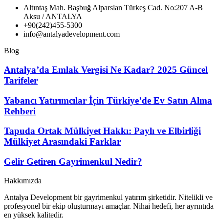
Altıntaş Mah. Başbuğ Alparslan Türkeş Cad. No:207 A-B
Aksu / ANTALYA
+90(242)455-5300
info@antalyadevelopment.com
Blog
Antalya’da Emlak Vergisi Ne Kadar? 2025 Güncel
Tarifeler
Yabancı Yatırımcılar İçin Türkiye’de Ev Satın Alma
Rehberi
Tapuda Ortak Mülkiyet Hakkı: Paylı ve Elbirliği
Mülkiyet Arasındaki Farklar
Gelir Getiren Gayrimenkul Nedir?
Hakkımızda
Antalya Development bir gayrimenkul yatırım şirketidir. Nitelikli ve
profesyonel bir ekip oluşturmayı amaçlar. Nihai hedefi, her ayrıntıda
en yüksek kalitedir.