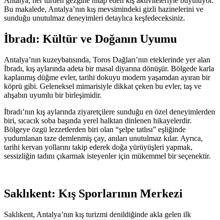
Antalya, her türden gezgine hitap eden kış aktiviteleriyle büyülüyor.
Bu makalede, Antalya’nın kış mevsimindeki gizli hazinelerini ve
sunduğu unutulmaz deneyimleri detaylıca keşfedeceksiniz.
İbradı: Kültür ve Doğanın Uyumu
Antalya’nın kuzeybatısında, Toros Dağları’nın eteklerinde yer alan
İbradı, kış aylarında adeta bir masal diyarına dönüşür. Bölgede karla
kaplanmış düğme evler, tarihi dokuyu modern yaşamdan ayıran bir
köprü gibi. Geleneksel mimarisiyle dikkat çeken bu evler, taş ve
ahşabın uyumlu bir birleşimidir.
İbradı’nın kış aylarında ziyaretçilere sunduğu en özel deneyimlerden
biri, sıcacık soba başında yerel halktan dinlenen hikayelerdir.
Bölgeye özgü lezzetlerden biri olan “şelpe tatlısı” eşliğinde
yudumlanan taze demlenmiş çay, anıları unutulmaz kılar. Ayrıca,
tarihi kervan yollarını takip ederek doğa yürüyüşleri yapmak,
sessizliğin tadını çıkarmak isteyenler için mükemmel bir seçenektir.
Saklıkent: Kış Sporlarının Merkezi
Saklıkent, Antalya’nın kış turizmi denildiğinde akla gelen ilk