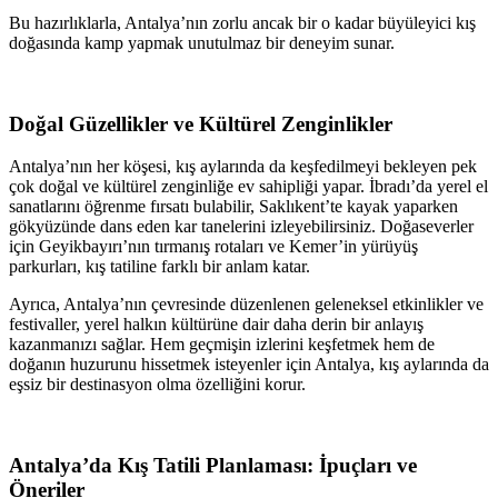
Bu hazırlıklarla, Antalya’nın zorlu ancak bir o kadar büyüleyici kış
doğasında kamp yapmak unutulmaz bir deneyim sunar.
Doğal Güzellikler ve Kültürel Zenginlikler
Antalya’nın her köşesi, kış aylarında da keşfedilmeyi bekleyen pek
çok doğal ve kültürel zenginliğe ev sahipliği yapar. İbradı’da yerel el
sanatlarını öğrenme fırsatı bulabilir, Saklıkent’te kayak yaparken
gökyüzünde dans eden kar tanelerini izleyebilirsiniz. Doğaseverler
için Geyikbayırı’nın tırmanış rotaları ve Kemer’in yürüyüş
parkurları, kış tatiline farklı bir anlam katar.
Ayrıca, Antalya’nın çevresinde düzenlenen geleneksel etkinlikler ve
festivaller, yerel halkın kültürüne dair daha derin bir anlayış
kazanmanızı sağlar. Hem geçmişin izlerini keşfetmek hem de
doğanın huzurunu hissetmek isteyenler için Antalya, kış aylarında da
eşsiz bir destinasyon olma özelliğini korur.
Antalya’da Kış Tatili Planlaması: İpuçları ve
Öneriler