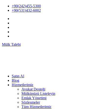
İçeriğe
+90(242)455-5300
atla
+90(531)432-6002
Mülk Talebi
Satın Al
Blog
Hizmetlerimiz
Avukat Desteği
Mülkünüzü Listeleyin
Emlak Yönetimi
Sözleşmeler
Tüm Hizmetlerimiz