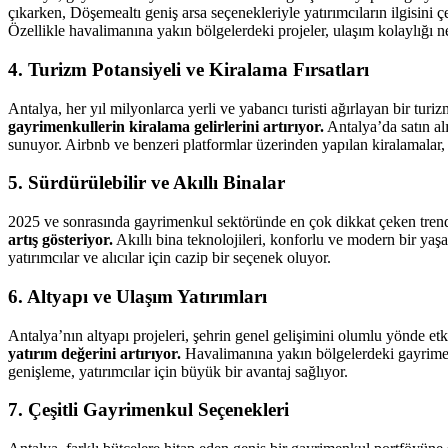
çıkarken, Döşemealtı geniş arsa seçenekleriyle yatırımcıların ilgisini
Özellikle havalimanına yakın bölgelerdeki projeler, ulaşım kolaylığı ne
4. Turizm Potansiyeli ve Kiralama Fırsatları
Antalya, her yıl milyonlarca yerli ve yabancı turisti ağırlayan bir turi
gayrimenkullerin kiralama gelirlerini artırıyor.
Antalya’da satın alı
sunuyor. Airbnb ve benzeri platformlar üzerinden yapılan kiralamalar, y
5. Sürdürülebilir ve Akıllı Binalar
2025 ve sonrasında gayrimenkul sektöründe en çok dikkat çeken trendl
artış gösteriyor.
Akıllı bina teknolojileri, konforlu ve modern bir yaş
yatırımcılar ve alıcılar için cazip bir seçenek oluyor.
6. Altyapı ve Ulaşım Yatırımları
Antalya’nın altyapı projeleri, şehrin genel gelişimini olumlu yönde etk
yatırım değerini artırıyor.
Havalimanına yakın bölgelerdeki gayrimenku
genişleme, yatırımcılar için büyük bir avantaj sağlıyor.
7. Çeşitli Gayrimenkul Seçenekleri