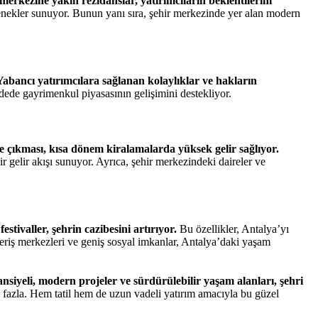
r merkezine yakın rezidanslar, yatırımcıların beklentilerini
çenekler sunuyor. Bunun yanı sıra, şehir merkezinde yer alan modern
Yabancı yatırımcılara sağlanan kolaylıklar ve hakların
de gayrimenkul piyasasının gelişimini destekliyor.
 çıkması, kısa dönem kiralamalarda yüksek gelir sağlıyor.
r gelir akışı sunuyor. Ayrıca, şehir merkezindeki daireler ve
estivaller, şehrin cazibesini artırıyor.
Bu özellikler, Antalya’yı
veriş merkezleri ve geniş sosyal imkanlar, Antalya’daki yaşam
nsiyeli, modern projeler ve sürdürülebilir yaşam alanları, şehri
 fazla. Hem tatil hem de uzun vadeli yatırım amacıyla bu güzel