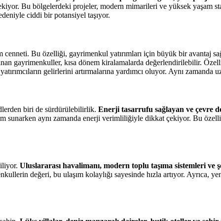
 çekiyor. Bu bölgelerdeki projeler, modern mimarileri ve yüksek yaşam st
deniyle ciddi bir potansiyel taşıyor.
zm cenneti. Bu özelliği, gayrimenkul yatırımları için büyük bir avantaj sa
nan gayrimenkuller, kısa dönem kiralamalarda değerlendirilebilir. Özelli
atırımcıların gelirlerini artırmalarına yardımcı oluyor. Aynı zamanda uz
erden biri de sürdürülebilirlik.
Enerji tasarrufu sağlayan ve çevre do
am sunarken aynı zamanda enerji verimliliğiyle dikkat çekiyor. Bu özelli
iliyor.
Uluslararası havalimanı, modern toplu taşıma sistemleri ve şe
llerin değeri, bu ulaşım kolaylığı sayesinde hızla artıyor. Ayrıca, yeni