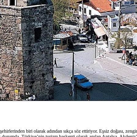
ehirlerinden biri olarak adından sıkça söz ettiriyor. Eşsiz doğası, zeng
 durumda. Türkiye’nin turizm başkenti olarak anılan Antalya, Akdeniz’in 