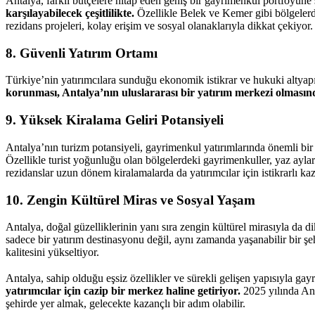
Antalya, farklı bütçelere hitap eden geniş bir gayrimenkul portföyüne
karşılayabilecek çeşitlilikte.
Özellikle Belek ve Kemer gibi bölgelerde
rezidans projeleri, kolay erişim ve sosyal olanaklarıyla dikkat çekiyor.
8. Güvenli Yatırım Ortamı
Türkiye’nin yatırımcılara sunduğu ekonomik istikrar ve hukuki altyapı
korunması, Antalya’nın uluslararası bir yatırım merkezi olmasında
9. Yüksek Kiralama Geliri Potansiyeli
Antalya’nın turizm potansiyeli, gayrimenkul yatırımlarında önemli bir
Özellikle turist yoğunluğu olan bölgelerdeki gayrimenkuller, yaz aylar
rezidanslar uzun dönem kiralamalarda da yatırımcılar için istikrarlı ka
10. Zengin Kültürel Miras ve Sosyal Yaşam
Antalya, doğal güzelliklerinin yanı sıra zengin kültürel mirasıyla da d
sadece bir yatırım destinasyonu değil, aynı zamanda yaşanabilir bir şe
kalitesini yükseltiyor.
Antalya, sahip olduğu eşsiz özellikler ve sürekli gelişen yapısıyla gayr
yatırımcılar için cazip bir merkez haline getiriyor.
2025 yılında Ant
şehirde yer almak, gelecekte kazançlı bir adım olabilir.